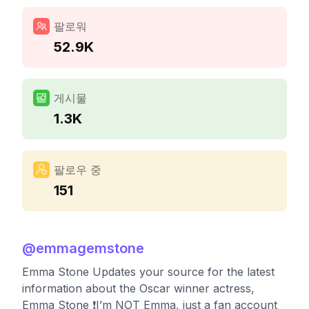
팔로워
52.9K
게시물
1.3K
팔로우 중
151
@
emmagemstone
Emma Stone Updates your source for the latest
information about the Oscar winner actress,
Emma Stone ❗️I’m NOT Emma, just a fan account