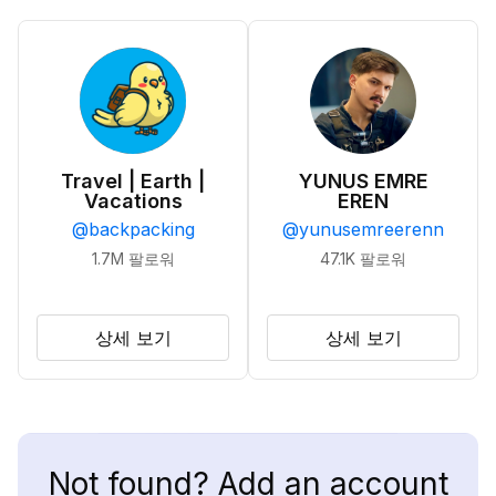
Travel | Earth |
YUNUS EMRE
Vacations
EREN
@
backpacking
@
yunusemreerenn
1.7M
팔로워
47.1K
팔로워
상세 보기
상세 보기
Not found? Add an account