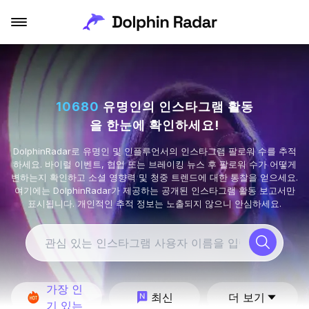
#
#
#
#
#
#
#
#
#
#
#
#
#
#
#
#
#
#
#
#
#
#
#
#
#
#
#
#
#
#
24
20
26
27
28
29
30
14
22
23
25
10
16
17
18
19
12
13
15
21
11
4
6
7
8
9
2
3
5
1
10680
유명인의 인스타그램 활동
을 한눈에 확인하세요!
DolphinRadar로 유명인 및 인플루언서의 인스타그램 팔로워 수를 추적
하세요. 바이럴 이벤트, 협업 또는 브레이킹 뉴스 후 팔로워 수가 어떻게
변하는지 확인하고 소셜 영향력 및 청중 트렌드에 대한 통찰을 얻으세요.
여기에는 DolphinRadar가 제공하는 공개된 인스타그램 활동 보고서만
표시됩니다. 개인적인 추적 정보는 노출되지 않으니 안심하세요.
가장 인
최신
더 보기
기 있는