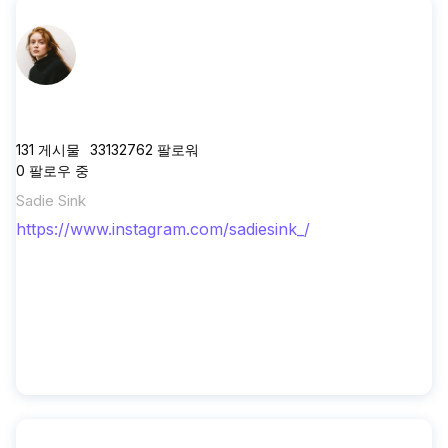
sadiesink_
131
게시물
33132762
팔로워
0
팔로우 중
Sadie Sink
https://www.instagram.com/sadiesink_/