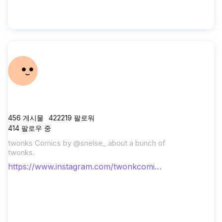
twonkcomics
456
게시물
422219
팔로워
414
팔로우 중
twonks Comics by @snelse_ about a bunch of
twonks.
https://www.instagram.com/twonkcomic
s/