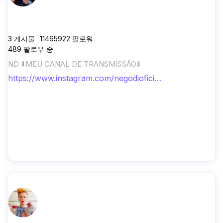
negodioficial
3
게시물
11465922
팔로워
489
팔로우 중
ND ⬇️MEU CANAL DE TRANSMISSÃO⬇️
https://www.instagram.com/negodioficia
l/