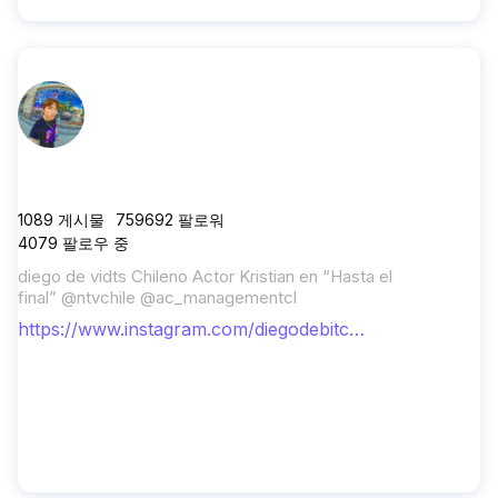
diegodebitch
1089
게시물
759692
팔로워
4079
팔로우 중
diego de vidts Chileno Actor Kristian en “Hasta el
final” @ntvchile @ac_managementcl
https://www.instagram.com/diegodebitc
h/