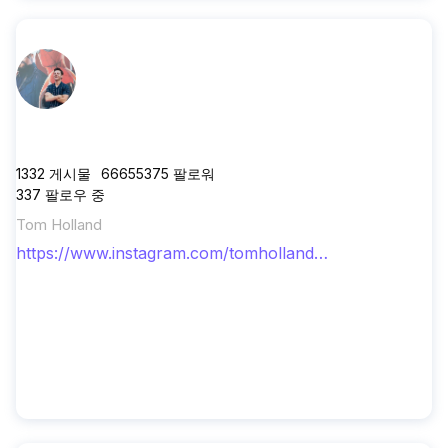
tomholland2013
1332
게시물
66655375
팔로워
337
팔로우 중
Tom Holland
https://www.instagram.com/tomholland2
013/