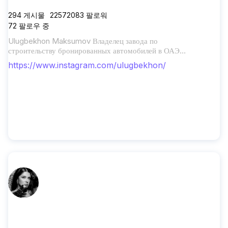
294
게시물
22572083
팔로워
72
팔로우 중
Ulugbekhon Maksumov Владелец завода по
строительству бронированных автомобилей в ОАЭ
🇦🇪 @ulugbekhonn_ резервный account
https://www.instagram.com/ulugbekhon/
sofiagonet