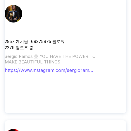
sergioramos
2957
게시물
69375975
팔로워
2279
팔로우 중
Sergio Ramos 🦁 YOU HAVE THE POWER TO
MAKE BEAUTIFUL THINGS
https://www.instagram.com/sergioramo
s/