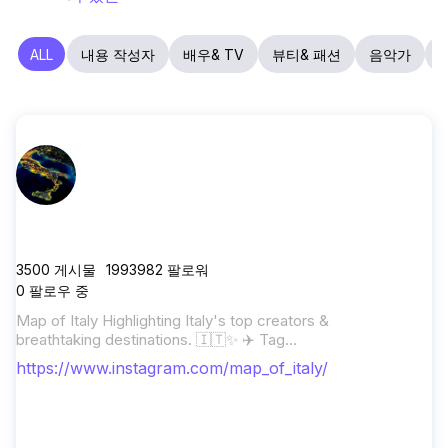
ALL
내용 작성자
배우& TV
뷰티& 패션
음악가
교
map_of_italy
3500
게시물
1993982
팔로워
0
팔로우 중
Map of Italy Highlighting Italy's top creators &
breathtaking destinations. 🇮🇹✨ ✈️ Tag
@map_of_italy to be featured!
https://www.instagram.com/map_of_italy/