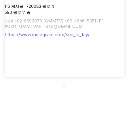
116
게시물
720083
팔로워
590
팔로우 중
𝕾𝕰𝕬 : 02-6699079 (GMMTV) : 06-4646-5351 (P’
KOKO)
GMMTVARTISTS@GMAIL.COM
https://www.instagram.com/sea_ta_lay/
1
2
3
4
5
•••