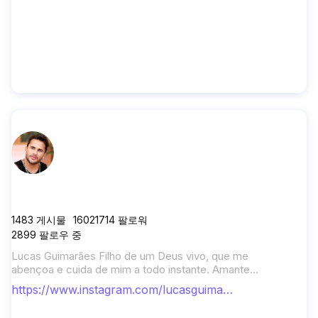
lucasguimaraes
1483
게시물
16021714
팔로워
2899
팔로우 중
Lucas Guimarães Filho de um Deus vivo, que me
abençoa e cuida de mim a todo instante. Amante
da vida, das pessoas e do que faz. 🎙️♥️🌻
https://www.instagram.com/lucasguimar
aes/