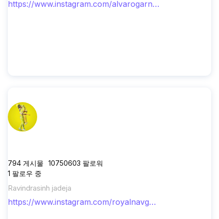
https://www.instagram.com/alvarogarner
Fundador e Embaixador @vivacarnauba
o/
royalnavghan
794
게시물
10750603
팔로워
1
팔로우 중
Ravindrasinh jadeja
https://www.instagram.com/royalnavgha
n/