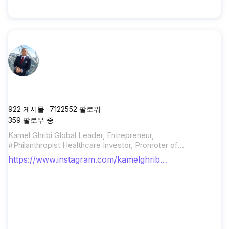
kamelghribi_official
922
게시물
7122552
팔로워
359
팔로우 중
Kamel Ghribi Global Leader, Entrepreneur,
#Philanthropist Healthcare Investor, Promoter of
Universal Healthcare Peace & International
https://www.instagram.com/kamelghribi_
Relations Enabler
official/