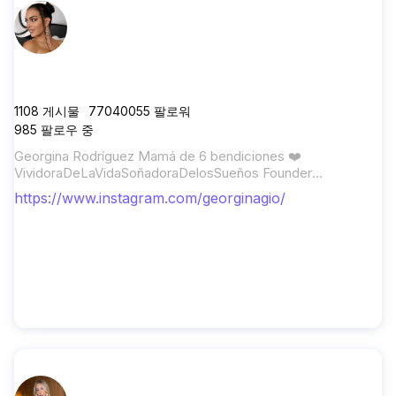
georginagio
1108
게시물
77040055
팔로워
985
팔로우 중
Georgina Rodríguez Mamá de 6 bendiciones ❤️
VividoraDeLaVidaSoñadoraDelosSueños Founder
of @bellhatria Founder of @mimoa_com
https://www.instagram.com/georginagio/
georgina@angelsproject.com