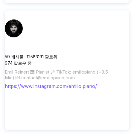
emilio.piano
59
게시물
12583191
팔로워
974
팔로우 중
Emil Reinert 🎹 Pianist 🎶 TikTok: emiliopiano (+8.5
Mio) 💌
contact@emiliopiano.com
https://www.instagram.com/emilio.piano/