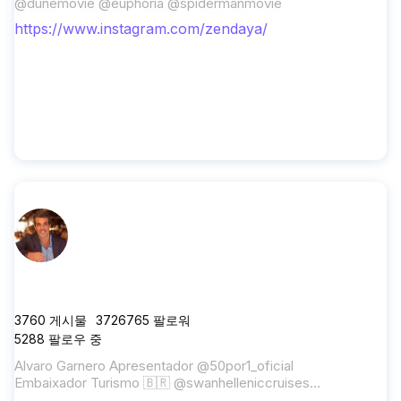
@dunemovie @euphoria @spidermanmovie
https://www.instagram.com/zendaya/
alvarogarnero
3760
게시물
3726765
팔로워
5288
팔로우 중
Alvaro Garnero Apresentador @50por1_oficial
Embaixador Turismo 🇧🇷 @swanhelleniccruises
@courchevel_officiel @solojetaviacao Sócio