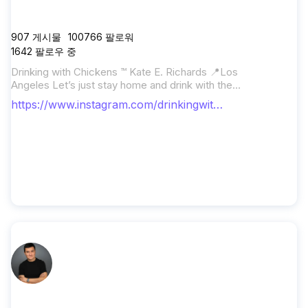
drinkingwithchickens
907
게시물
100766
팔로워
1642
팔로우 중
Drinking with Chickens ™ Kate E. Richards 📍Los
Angeles Let’s just stay home and drink with the
chickens. 🐓🍹 21+ only, ok? Ok.👌 Buy my book! ⬇️
https://www.instagram.com/drinkingwith
chickens/
ulugbekhon