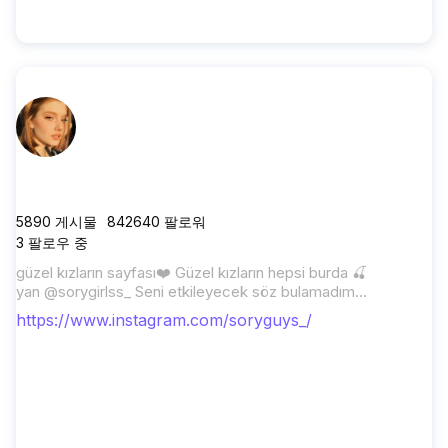
soryguys_
5890
게시물
842640
팔로워
3
팔로우 중
güzel kızların sayfası❤️ Güzel kızların hepsi burda 🍒
yan @sorygirlss_ Seni etkileyecek söz bulamadım
ama T5k1p etsen amacıma ulaşırım
https://www.instagram.com/soryguys_/