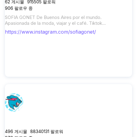
62
게시물
915505
팔로워
906
팔로우 중
SOFIA GONET De Buenos Aires por el mundo.
Apasionada de la moda, viajar y el café. Tiktok
+1M: @sofiagonet 💌
nicolas@diraimondopr.com
https://www.instagram.com/sofiagonet/
mrbeast
496
게시물
88340131
팔로워