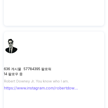
robertdowneyjr
636
게시물
57784395
팔로워
14
팔로우 중
Robert Downey Jr. You know who I am.
https://www.instagram.com/robertdowne
yjr/