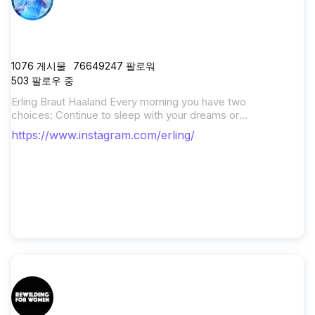
erling
1076
게시물
76649247
팔로워
503
팔로우 중
Erling Braut Haaland Every morning you have two
choices: Continue to sleep with your dreams or
wake up and chase them 💪🏻 🔵 @mancity 🇳🇴
https://www.instagram.com/erling/
@herrelandslaget ⚽️ @nikefootball