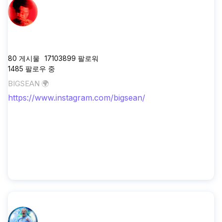
bigsean
80
게시물
17103899
팔로워
1485
팔로우 중
BIGSEAN 🌍
https://www.instagram.com/bigsean/