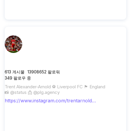
trentarnold66
613
게시물
13908652
팔로워
349
팔로우 중
Trent Alexander-Arnold ⚽ Liverpool FC 🏴󠁧󠁢󠁥󠁮󠁧󠁿 England
📸 @status 📩 @plg.agency
https://www.instagram.com/trentarnold6
6/