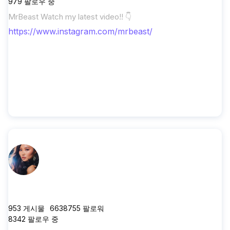
979
팔로우 중
MrBeast Watch my latest video!! 👇
https://www.instagram.com/mrbeast/
abigailspenserhu
953
게시물
6638755
팔로워
8342
팔로우 중