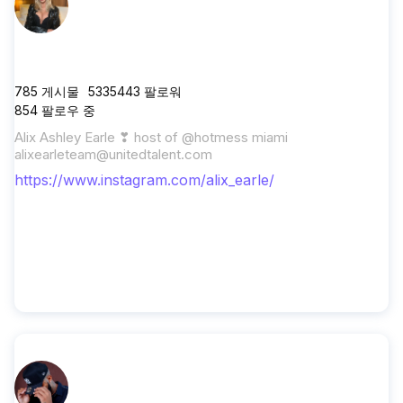
alix_earle
785
게시물
5335443
팔로워
854
팔로우 중
Alix Ashley Earle ❣︎ host of @hotmess miami
alixearleteam@unitedtalent.com
https://www.instagram.com/alix_earle/