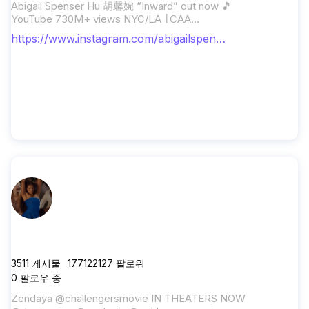
Abigail Spenser Hu 胡馨婉 “Inward” out now 🎵
YouTube 730M+ views NYC/LA ∣ CAA
Max@newworldinvestsgroup.com
https://www.instagram.com/abigailspens
erhu/
zendaya
3511
게시물
177122127
팔로워
0
팔로우 중
Zendaya @challengersmovie IN THEATERS NOW