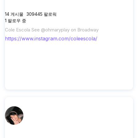
coleescola
14
게시물
309445
팔로워
1
팔로우 중
Cole Escola See @ohmaryplay on Broadway
https://www.instagram.com/coleescola/
sea_ta_lay