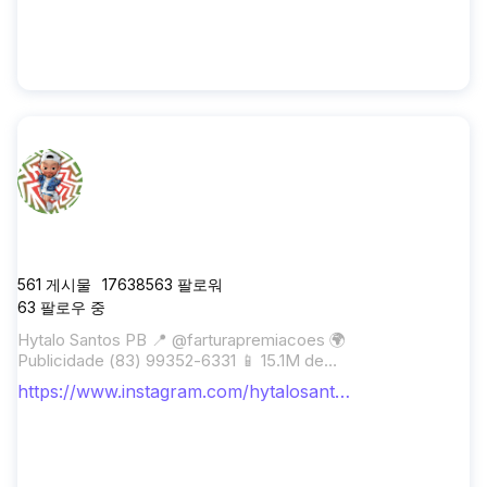
hytalosantos
561
게시물
17638563
팔로워
63
팔로우 중
Hytalo Santos PB 📍 @farturapremiacoes 🌍
Publicidade (83) 99352-6331 📱 15.1M de
carregadinhos 🔋 Tenho vários filhos e minha
https://www.instagram.com/hytalosanto
família não é perfeita.
s/