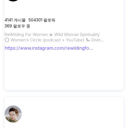
rewildingforwomen
4141
게시물
504301
팔로워
369
팔로우 중
ReWilding For Women 🔥 Wild Woman Spirituality
⭕️ Women’s Circle (podcast + YouTube) 🐍 Divine
Feminine Reclamation 👇 FREE RESOURCES for
https://www.instagram.com/rewildingfor
Your Rising 🖤
women/