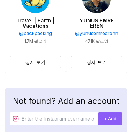
Travel | Earth |
YUNUS EMRE
Vacations
EREN
@
backpacking
@
yunusemreerenn
1.7M
팔로워
47.1K
팔로워
상세 보기
상세 보기
Not found? Add an account
+ Add