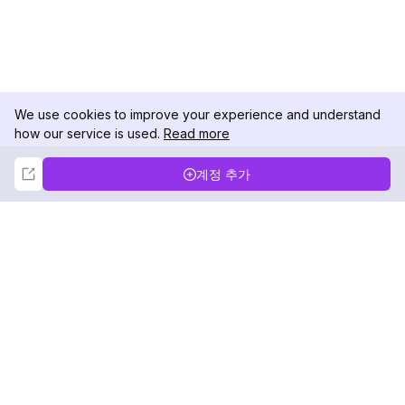
We use cookies to improve your experience and understand
how our service is used.
Read more
Not Now
Accept
계정 추가
DolphinRadar
궁극적인 인스타그램 활동 추적기
팔로우하기