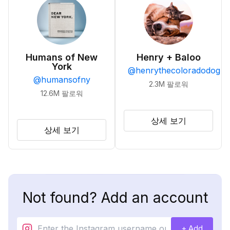
Humans of New
Henry + Baloo
York
@
henrythecoloradodog
@
humansofny
2.3M
팔로워
12.6M
팔로워
상세 보기
상세 보기
Not found? Add an account
+ Add