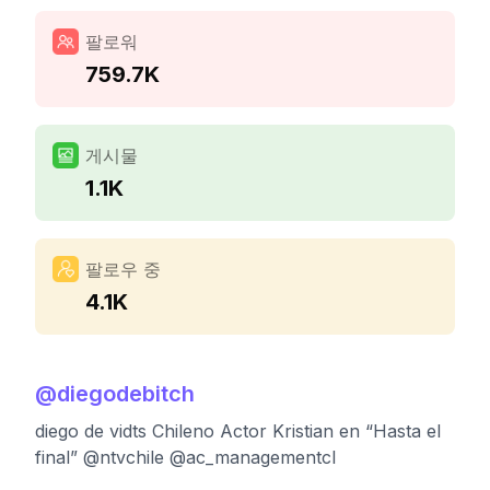
팔로워
759.7K
게시물
1.1K
팔로우 중
4.1K
@
diegodebitch
diego de vidts Chileno Actor Kristian en “Hasta el
final” @ntvchile @ac_managementcl