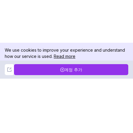
We use cookies to improve your experience and understand
how our service is used.
Read more
Not Now
Accept
계정 추가
DolphinRadar
궁극적인 인스타그램 활동 추적기