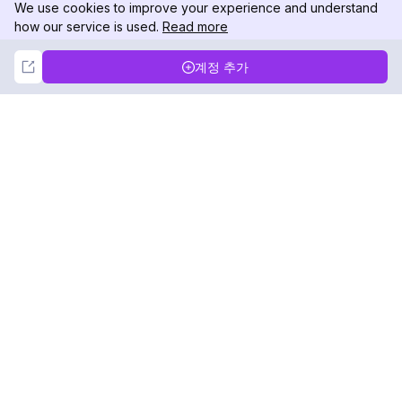
We use cookies to improve your experience and understand
how our service is used.
Read more
Not Now
Accept
계정 추가
DolphinRadar
궁극적인 인스타그램 활동 추적기
팔로우하기
제품
자료
분석 샘플
변경 로그
가격
블로그