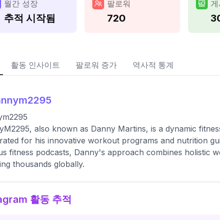
월간 성장
팔로워
게
추적 시작됨
720
3
활동 인사이트
팔로워 증가
역사적 통계
annym2295
ym2295
M2295, also known as Danny Martins, is a dynamic fitness 
rated for his innovative workout programs and nutrition g
us fitness podcasts, Danny's approach combines holistic w
ring thousands globally.
tagram 활동 추적