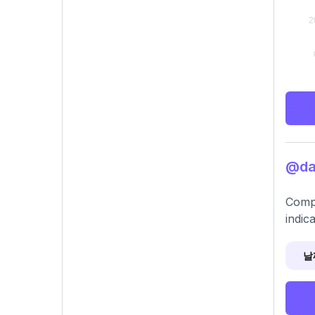
@d
Compr
indic
날