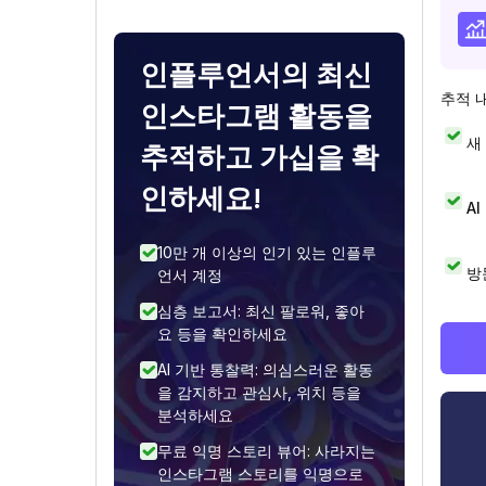
인플루언서의 최신
추적 
인스타그램 활동을
새
추적하고 가십을 확
인하세요!
A
10만 개 이상의 인기 있는 인플루
방
언서 계정
심층 보고서: 최신 팔로워, 좋아
요 등을 확인하세요
AI 기반 통찰력: 의심스러운 활동
을 감지하고 관심사, 위치 등을
분석하세요
무료 익명 스토리 뷰어: 사라지는
인스타그램 스토리를 익명으로