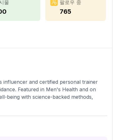
시물
팔로우 중
00
765
influencer and certified personal trainer
uidance. Featured in Men's Health and on
ell-being with science-backed methods,