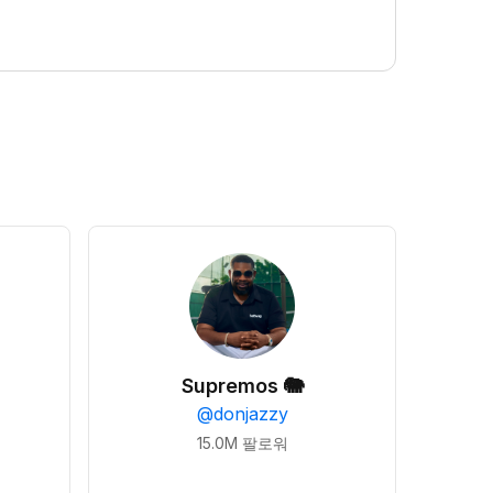
Supremos 🐘
@
donjazzy
15.0M
팔로워