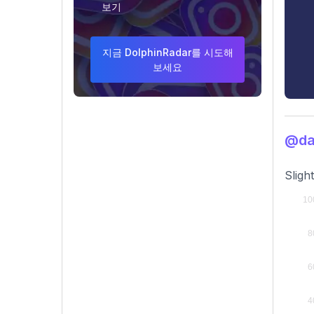
보기
지금 DolphinRadar를 시도해
보세요
@d
Sligh