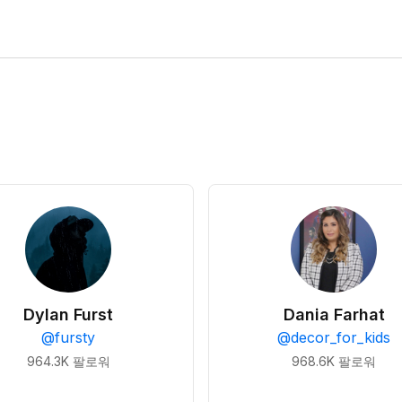
Dylan Furst
Dania Farhat
@
fursty
@
decor_for_kids
964.3K
팔로워
968.6K
팔로워