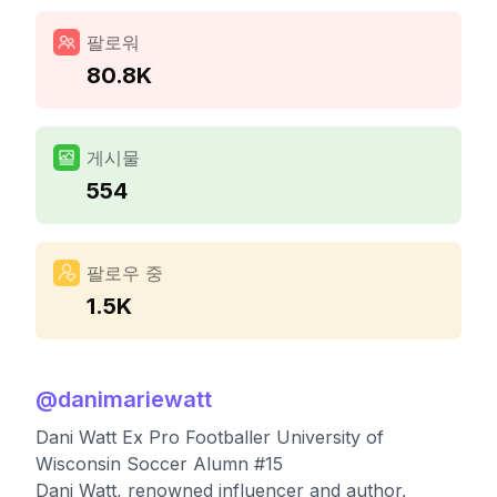
팔로워
80.8K
게시물
554
팔로우 중
1.5K
@
danimariewatt
Dani Watt Ex Pro Footballer University of
Wisconsin Soccer Alumn #15
Dani Watt, renowned influencer and author,