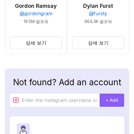
Gordon Ramsay
Dylan Furst
@
gordongram
@
fursty
19.5M
팔로워
964.3K
팔로워
상세 보기
상세 보기
Not found? Add an account
+ Add