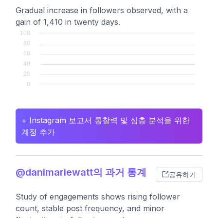
Gradual increase in followers observed, with a
gain of 1,410 in twenty days.
+ Instagram 보고서 통찰력 및 심층 분석을 위한
계정 추가
@danimariewatt의 과거 통계
공유하기
Study of engagements shows rising follower
count, stable post frequency, and minor