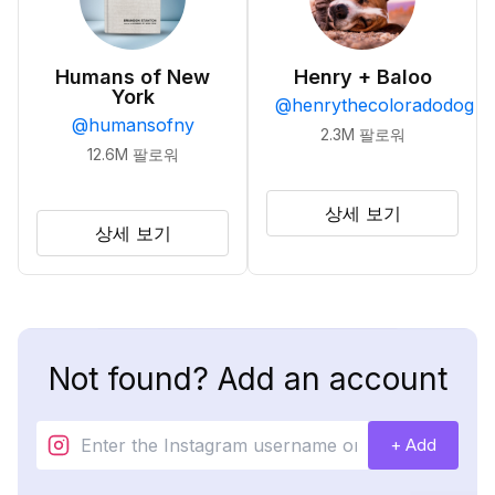
Humans of New
Henry + Baloo
York
@
henrythecoloradodog
@
humansofny
2.3M
팔로워
12.6M
팔로워
상세 보기
상세 보기
Not found? Add an account
+ Add