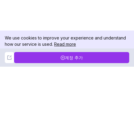
We use cookies to improve your experience and understand
how our service is used.
Read more
Not Now
Accept
계정 추가
DolphinRadar
궁극적인 인스타그램 활동 추적기
팔로우하기