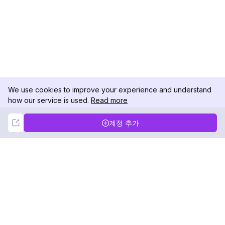
We use cookies to improve your experience and understand
how our service is used.
Read more
Not Now
Accept
계정 추가
DolphinRadar
궁극적인 인스타그램 활동 추적기