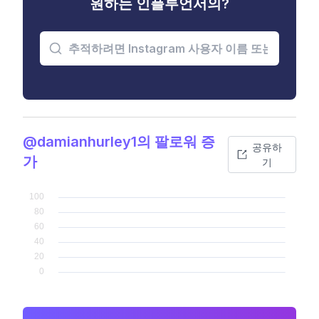
원하는 인플루언서의?
@damianhurley1의 팔로워 증
공유하
가
기