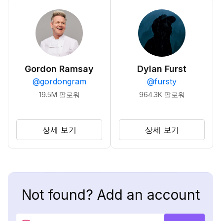
Gordon Ramsay
Dylan Furst
@
gordongram
@
fursty
19.5M
팔로워
964.3K
팔로워
상세 보기
상세 보기
Not found? Add an account