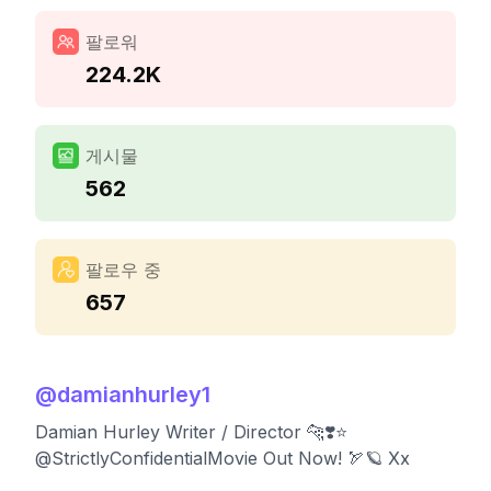
팔로워
224.2K
게시물
562
팔로우 중
657
@
damianhurley1
Damian Hurley Writer / Director 🐆❣️⭐️
@StrictlyConfidentialMovie Out Now! 🏹🪐 Xx