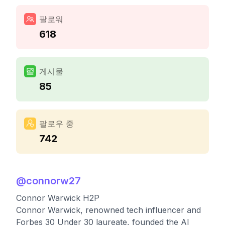
팔로워
618
게시물
85
팔로우 중
742
@
connorw27
Connor Warwick H2P
Connor Warwick, renowned tech influencer and
Forbes 30 Under 30 laureate, founded the AI