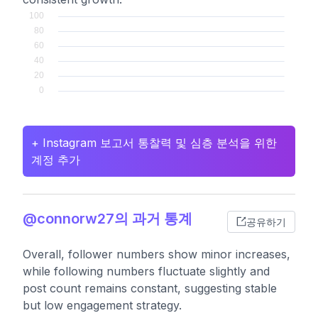
+ Instagram 보고서 통찰력 및 심층 분석을 위한
계정 추가
@connorw27의 과거 통계
공유하기
Overall, follower numbers show minor increases,
while following numbers fluctuate slightly and
post count remains constant, suggesting stable
but low engagement strategy.