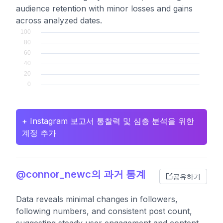
audience retention with minor losses and gains
across analyzed dates.
+ Instagram 보고서 통찰력 및 심층 분석을 위한
계정 추가
@connor_newc의 과거 통계
공유하기
Data reveals minimal changes in followers,
following numbers, and consistent post count,