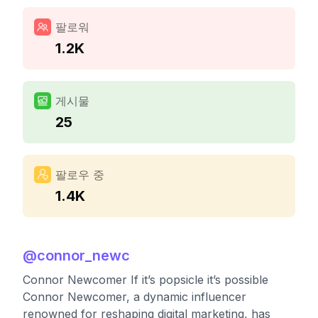
팔로워
1.2K
게시물
25
팔로우 중
1.4K
@
connor_newc
Connor Newcomer If it’s popsicle it’s possible
Connor Newcomer, a dynamic influencer
renowned for reshaping digital marketing, has