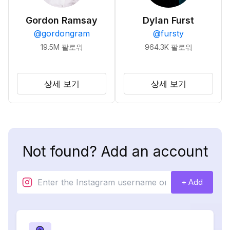
Gordon Ramsay
Dylan Furst
@
gordongram
@
fursty
19.5M
팔로워
964.3K
팔로워
상세 보기
상세 보기
Not found? Add an account
+ Add