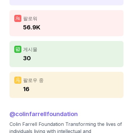
팔로워
56.9K
게시물
30
팔로우 중
16
@
colinfarrellfoundation
Colin Farrell Foundation Transforming the lives of
individuals living with intellectual and