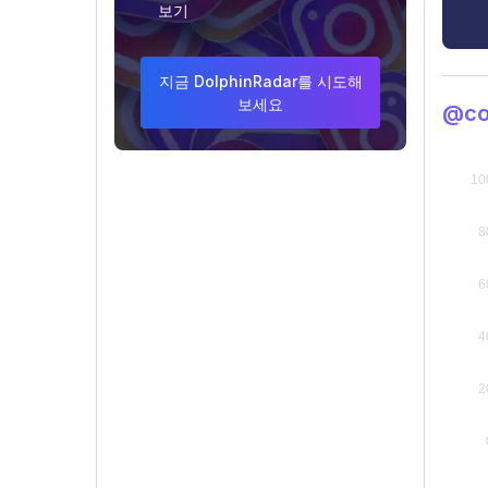
보기
지금 DolphinRadar를 시도해
보세요
@co