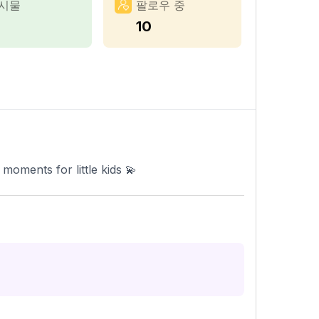
시물
팔로우 중
10
ments for little kids 💫