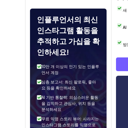
새
인플루언서의 최신
A
인스타그램 활동을
추적하고 가십을 확
방
인하세요!
10만 개 이상의 인기 있는 인플루
언서 계정
심층 보고서: 최신 팔로워, 좋아
요 등을 확인하세요
AI 기반 통찰력: 의심스러운 활동
을 감지하고 관심사, 위치 등을
분석하세요
무료 익명 스토리 뷰어: 사라지는
인스타그램 스토리를 익명으로