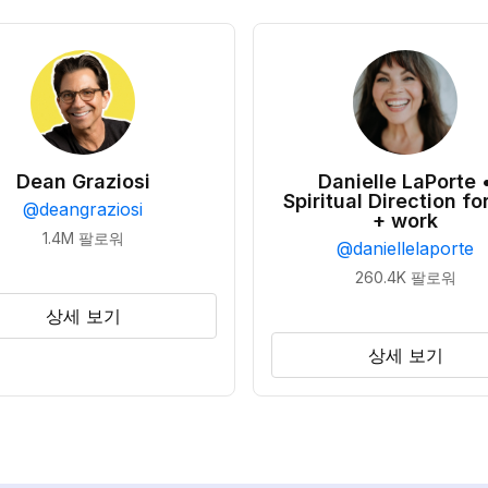
Dean Graziosi
Danielle LaPorte 
Spiritual Direction for
@
deangraziosi
+ work
1.4M
팔로워
@
daniellelaporte
260.4K
팔로워
상세 보기
상세 보기