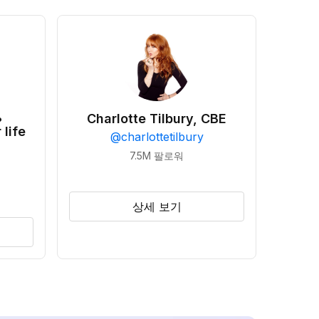
•
Charlotte Tilbury, CBE
 life
@
charlottetilbury
7.5M
팔로워
상세 보기