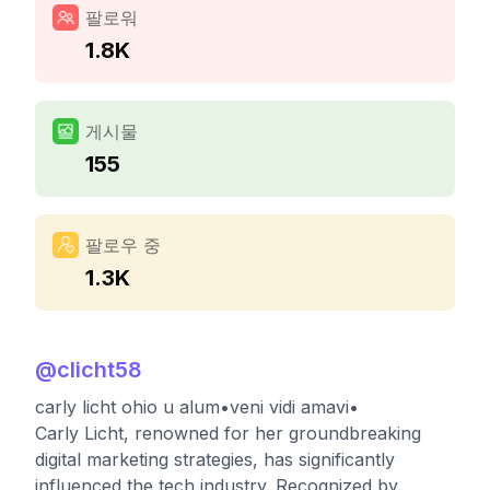
팔로워
1.8K
게시물
155
팔로우 중
1.3K
@
clicht58
carly licht ohio u alum•veni vidi amavi•
Carly Licht, renowned for her groundbreaking
digital marketing strategies, has significantly
influenced the tech industry. Recognized by