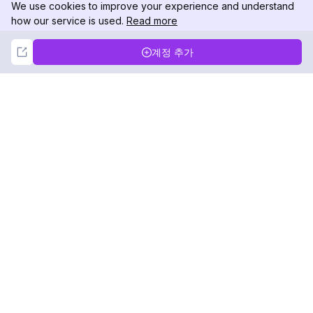
We use cookies to improve your experience and understand
how our service is used.
Read more
Not Now
Accept
계정 추가
DolphinRadar
궁극적인 인스타그램 활동 추적기
팔로우하기
제품
자료
분석 샘플
변경 로그
가격
블로그