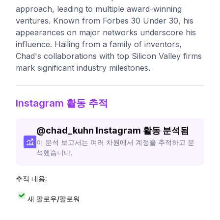
approach, leading to multiple award-winning
ventures. Known from Forbes 30 Under 30, his
appearances on major networks underscore his
influence. Hailing from a family of inventors,
Chad's collaborations with top Silicon Valley firms
mark significant industry milestones.
Instagram 활동 추적
@
chad_kuhn
Instagram 활동 분석됨
이 분석 보고서는 여러 차원에서 계정을 추적하고 분
석했습니다.
추적 내용:
새 팔로우/팔로워