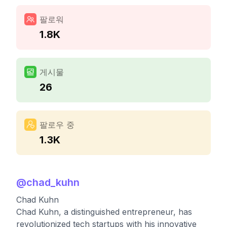
팔로워
1.8K
게시물
26
팔로우 중
1.3K
@
chad_kuhn
Chad Kuhn
Chad Kuhn, a distinguished entrepreneur, has
revolutionized tech startups with his innovative