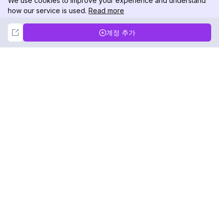
We use cookies to improve your experience and understand
how our service is used.
Read more
Not Now
Accept
계정 추가
DolphinRadar
궁극적인 인스타그램 활동 추적기
팔로우하기
제품
자료
분석 샘플
변경 로그
가격
블로그