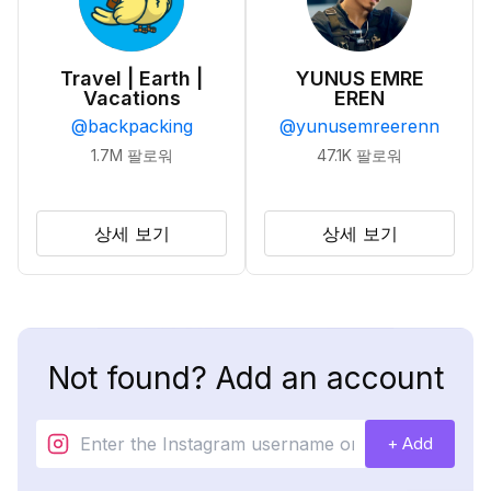
Travel | Earth |
YUNUS EMRE
Vacations
EREN
@
backpacking
@
yunusemreerenn
1.7M
팔로워
47.1K
팔로워
상세 보기
상세 보기
Not found? Add an account
+ Add