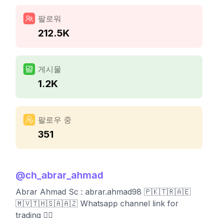
팔로워
212.5K
게시물
1.2K
팔로우 중
351
@
ch_abrar_ahmad
Abrar Ahmad Sc : abrar.ahmad98 🇵🇰🇹🇷🇦🇪
🇲🇻🇹🇭🇸🇦🇦🇿 Whatsapp channel link for
trading 👇🏻