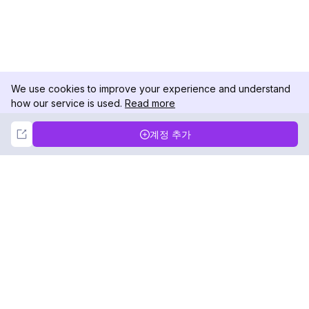
We use cookies to improve your experience and understand
how our service is used.
Read more
Not Now
Accept
계정 추가
DolphinRadar
궁극적인 인스타그램 활동 추적기
팔로우하기