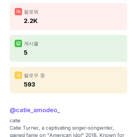
팔로워
2.2K
게시물
5
팔로우 중
593
@
catie_amodeo_
catie
Catie Turner, a captivating singer-songwriter,
gained fame on "American Idol" 2018. Known for