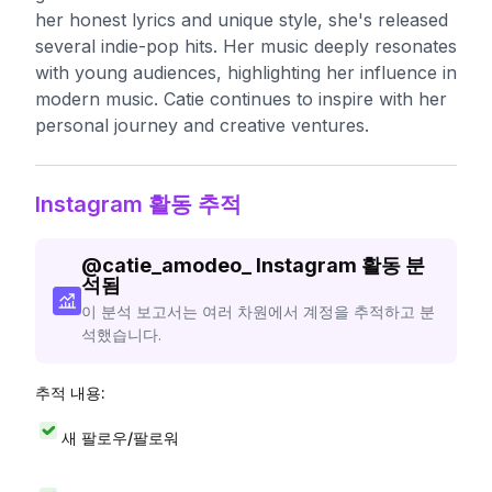
her honest lyrics and unique style, she's released
several indie-pop hits. Her music deeply resonates
with young audiences, highlighting her influence in
modern music. Catie continues to inspire with her
personal journey and creative ventures.
Instagram 활동 추적
@
catie_amodeo_
Instagram 활동 분
석됨
이 분석 보고서는 여러 차원에서 계정을 추적하고 분
석했습니다.
추적 내용:
새 팔로우/팔로워