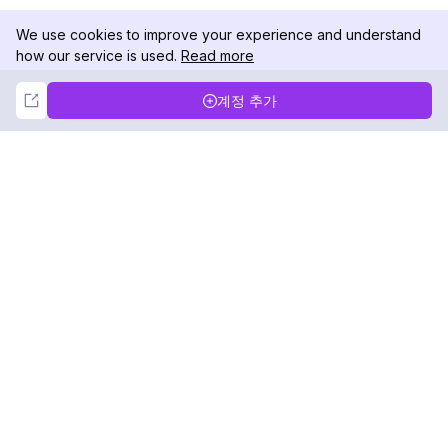
We use cookies to improve your experience and understand
how our service is used.
Read more
Not Now
Accept
계정 추가
DolphinRadar
궁극적인 인스타그램 활동 추적기
팔로우하기
제품
자료
분석 샘플
변경 로그