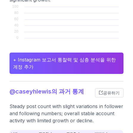
+ Instagram 보고서 통찰력 및 심층 분석을 위한
계정 추가
@caseyhlewis의 과거 통계
공유하기
Steady post count with slight variations in follower
and following numbers; overall stable account
activity with limited growth or decline.