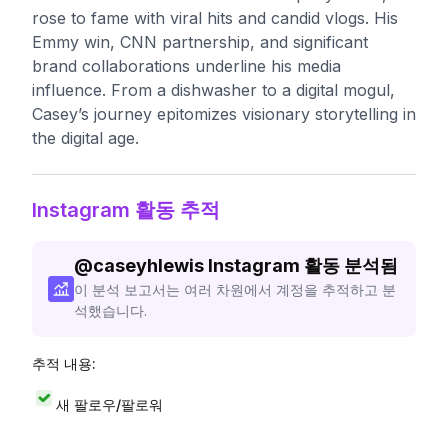
rose to fame with viral hits and candid vlogs. His
Emmy win, CNN partnership, and significant
brand collaborations underline his media
influence. From a dishwasher to a digital mogul,
Casey’s journey epitomizes visionary storytelling in
the digital age.
Instagram 활동 추적
@
caseyhlewis
Instagram 활동 분석됨
이 분석 보고서는 여러 차원에서 계정을 추적하고 분
석했습니다.
추적 내용:
새 팔로우/팔로워