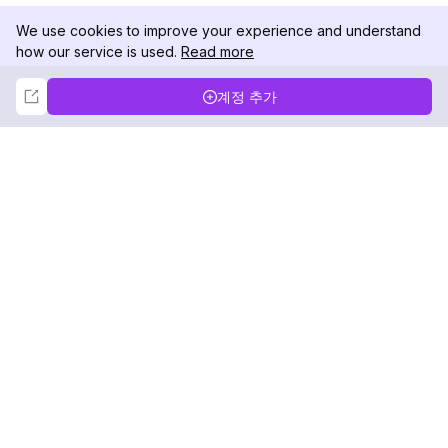
We use cookies to improve your experience and understand
how our service is used.
Read more
Not Now
Accept
계정 추가
DolphinRadar
궁극적인 인스타그램 활동 추적기
팔로우하기
제품
자료
분석 샘플
변경 로그