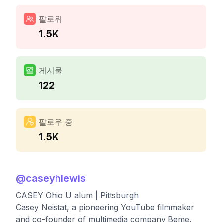
팔로워
1.5K
게시물
122
팔로우 중
1.5K
@
caseyhlewis
CASEY Ohio U alum | Pittsburgh
Casey Neistat, a pioneering YouTube filmmaker
and co-founder of multimedia company Beme,