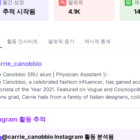
월간 성장
팔로워
게
추적 시작됨
4.1K
14
활동 인사이트
팔로워 증가
역사적 통계
rrie_canobbio
e Canobbio SRU alum | Physician Assistant 🩺
e Canobbio, a celebrated fashion influencer, has gained acc
onista of the Year 2021. Featured on Vogue and Cosmopoli
ns grad, Carrie hails from a family of Italian designers, c
tagram 활동 추적
@
carrie_canobbio
Instagram 활동 분석됨