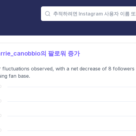
rrie_canobbio의 팔로워 증가
 fluctuations observed, with a net decrease of 8 followers o
ning fan base.