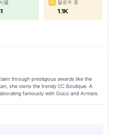
시물
팔로우 중
1
1.1K
laim through prestigious awards like the
tan, she owns the trendy CC Boutique. A
ollaborating famously with Gucci and Armani.