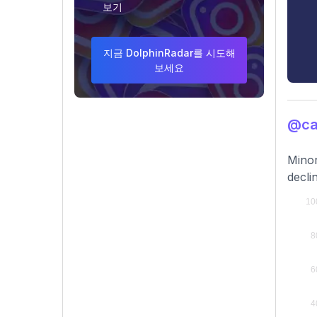
보기
지금 DolphinRadar를 시도해
보세요
@ca
Minor
decli