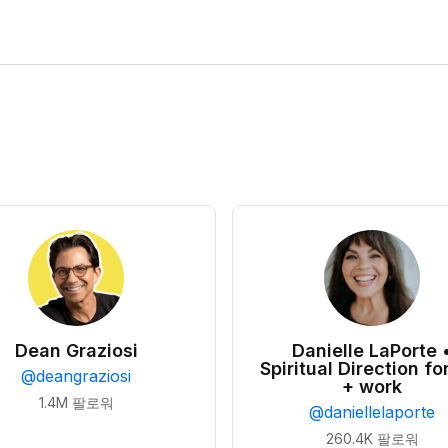
Dean Graziosi
Danielle LaPorte 
Spiritual Direction for
@
deangraziosi
+ work
1.4M
팔로워
@
daniellelaporte
260.4K
팔로워