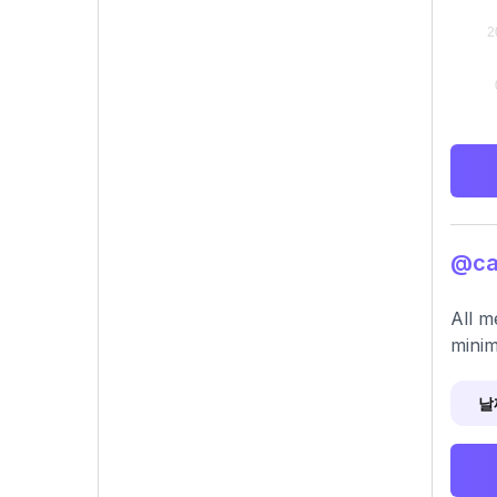
@ca
All m
minim
날