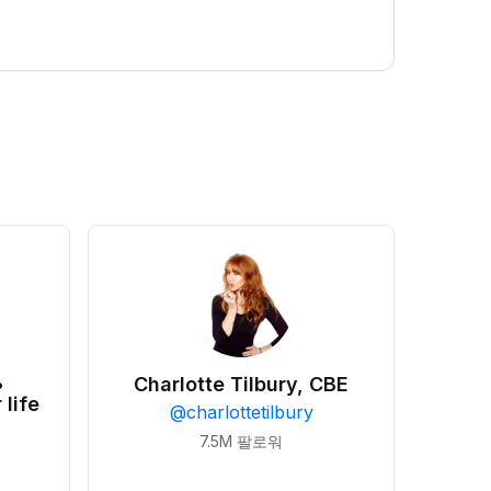
•
Charlotte Tilbury, CBE
 life
@
charlottetilbury
7.5M
팔로워