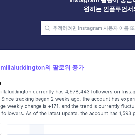
Instagram 활동이 궁
원하는 인플루언서
millaluddington의 팔로워 증가
9
llaluddington currently has 4,978,443 followers on Insta
 Since tracking began 2 weeks ago, the account has exper
ge weekly change is +171, and the trend is currently fluctu
 followers. As of the latest update, the account has 1,593 p