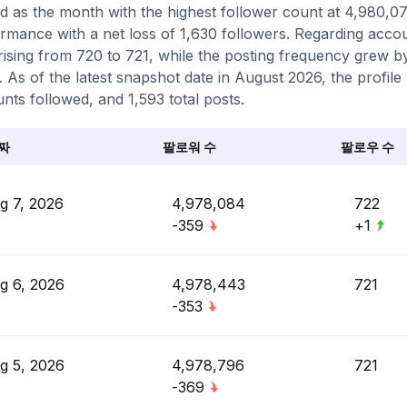
d as the month with the highest follower count at 4,980,0
rmance with a net loss of 1,630 followers. Regarding accoun
rising from 720 to 721, while the posting frequency grew b
. As of the latest snapshot date in August 2026, the profile
nts followed, and 1,593 total posts.
짜
팔로워 수
팔로우 수
g 7, 2026
4,978,084
722
-359
+1
g 6, 2026
4,978,443
721
-353
g 5, 2026
4,978,796
721
-369