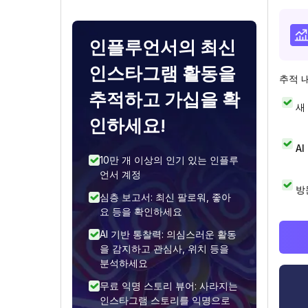
인플루언서의 최신
인스타그램 활동을
추적 
추적하고 가십을 확
새
인하세요!
A
10만 개 이상의 인기 있는 인플루
언서 계정
방
심층 보고서: 최신 팔로워, 좋아
요 등을 확인하세요
AI 기반 통찰력: 의심스러운 활동
을 감지하고 관심사, 위치 등을
분석하세요
무료 익명 스토리 뷰어: 사라지는
인스타그램 스토리를 익명으로