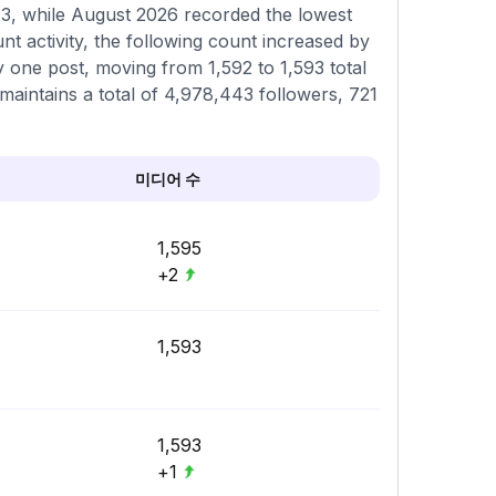
73, while August 2026 recorded the lowest
t activity, the following count increased by
y one post, moving from 1,592 to 1,593 total
 maintains a total of 4,978,443 followers, 721
미디어 수
1,595
+2
1,593
1,593
+1