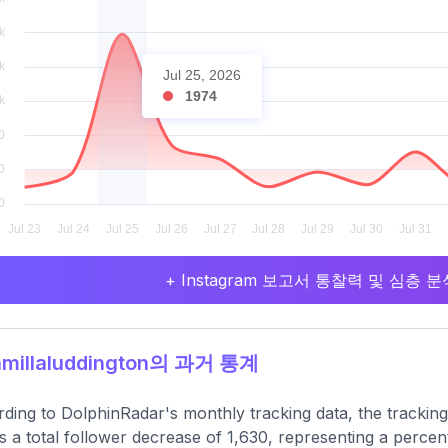
Jul 25, 2026
1974
+ Instagram 보고서 통찰력 및 심층
millaluddington의 과거 통계
ding to DolphinRadar's monthly tracking data, the trackin
 a total follower decrease of 1,630, representing a percen