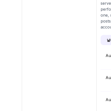
serve
perfo
one, 
posts
accou
날
Au
Au
Au