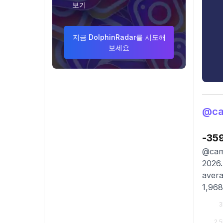
보기
지금 DolphinRadar를 시도해
보세요
@ca
-35
@cami
2026.
avera
1,968