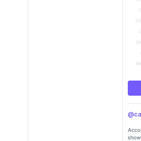
@ca
Accor
shows