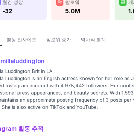
월간 성장
팔로워
게
-32
5.0M
1
활동 인사이트
팔로워 증가
역사적 통계
millaluddington
la Luddington Brit in LA
la Luddington is an English actress known for her role as 
ied Instagram account with 4,978,443 followers. Her conten
ssional press appearances, and beauty secrets. With 1,593 
aintains an approximate posting frequency of 3 posts per w
d. She is also active on TikTok and YouTube.
tagram 활동 추적