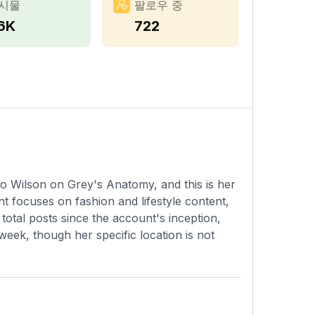
시물
팔로우 중
.6K
722
Jo Wilson on Grey's Anatomy, and this is her
t focuses on fashion and lifestyle content,
total posts since the account's inception,
eek, though her specific location is not