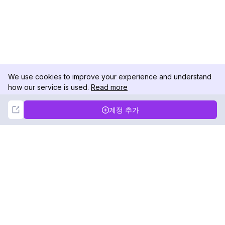
We use cookies to improve your experience and understand
how our service is used.
Read more
Not Now
Accept
계정 추가
DolphinRadar
궁극적인 인스타그램 활동 추적기