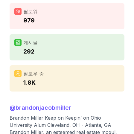
팔로워
979
게시물
292
팔로우 중
1.8K
@
brandonjacobmiller
Brandon Miller Keep on Keepin’ on Ohio
University Alum Cleveland, OH - Atlanta, GA
Brandon Miller, an esteemed real estate mogul,