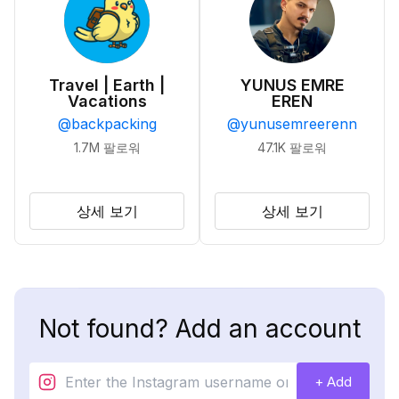
Travel | Earth |
YUNUS EMRE
Vacations
EREN
@
backpacking
@
yunusemreerenn
1.7M
팔로워
47.1K
팔로워
상세 보기
상세 보기
Not found? Add an account
+ Add