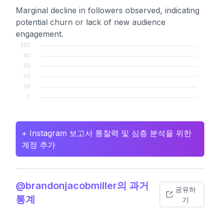
Marginal decline in followers observed, indicating
potential churn or lack of new audience
engagement.
+ Instagram 보고서 통찰력 및 심층 분석을 위한
계정 추가
@brandonjacobmiller의 과거
공유하
통계
기