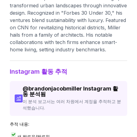
transformed urban landscapes through innovative
design. Recognized in "Forbes 30 Under 30," his
ventures blend sustainability with luxury. Featured
on CNN for revitalizing historical districts, Miller
hails from a family of architects. His notable
collaborations with tech firms enhance smart-
home living, setting industry benchmarks.
Instagram 활동 추적
@
brandonjacobmiller
Instagram 활
동 분석됨
이 분석 보고서는 여러 차원에서 계정을 추적하고 분
석했습니다.
추적 내용:
새 팔로우/팔로워