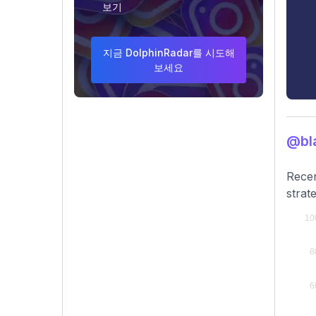
보기
지금 DolphinRadar를 시도해
보세요
@bl
Recen
strate