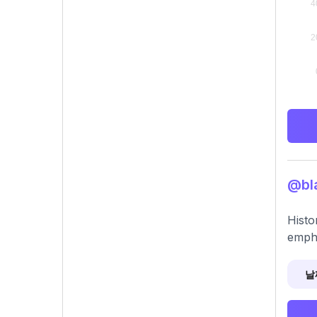
@bl
Histo
empha
날