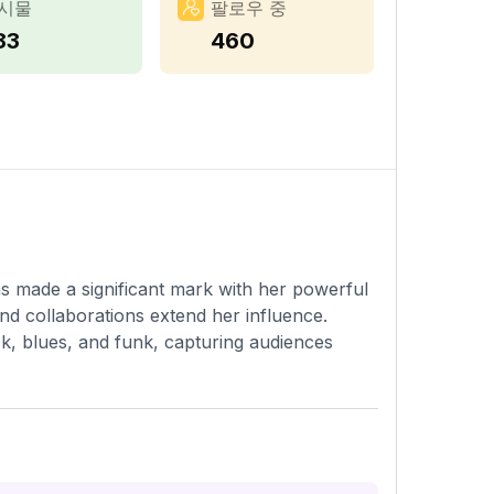
시물
팔로우 중
83
460
s made a significant mark with her powerful
d collaborations extend her influence.
ock, blues, and funk, capturing audiences