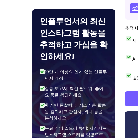
인플루언서의 최신
추적 
인스타그램 활동을
새
추적하고 가십을 확
인하세요!
A
10만 개 이상의 인기 있는 인플루
방
언서 계정
심층 보고서: 최신 팔로워, 좋아
요 등을 확인하세요
AI 기반 통찰력: 의심스러운 활동
을 감지하고 관심사, 위치 등을
분석하세요
무료 익명 스토리 뷰어: 사라지는
인스타그램 스토리를 익명으로