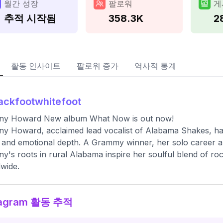
월간 성장
팔로워
게
추적 시작됨
358.3K
2
활동 인사이트
팔로워 증가
역사적 통계
ackfootwhitefoot
tany Howard New album What Now is out now!
any Howard, acclaimed lead vocalist of Alabama Shakes, ha
 and emotional depth. A Grammy winner, her solo career an
any's roots in rural Alabama inspire her soulful blend of r
wide.
tagram 활동 추적