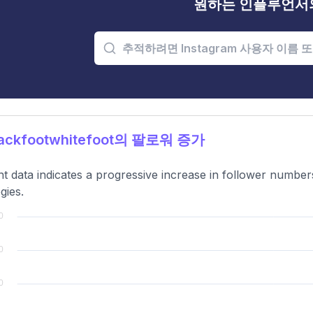
원하는 인플루언서
ackfootwhitefoot의 팔로워 증가
t data indicates a progressive increase in follower number
gies.