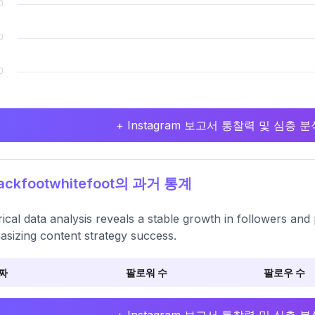
+ Instagram 보고서 통찰력 및 심층
ackfootwhitefoot의 과거 통계
rical data analysis reveals a stable growth in followers and 
sizing content strategy success.
짜
팔로워 수
팔로우 수