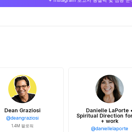
+ Instagram 보고서 통찰력 및 심층
Dean Graziosi
Danielle LaPorte 
Spiritual Direction for
@
deangraziosi
+ work
1.4M
팔로워
@
daniellelaporte