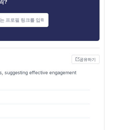
의?
공유하기
s, suggesting effective engagement