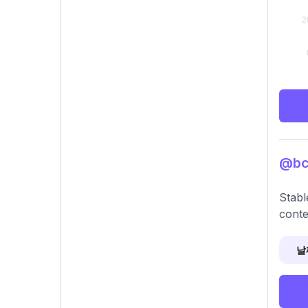
@bc
Stabl
conte
날