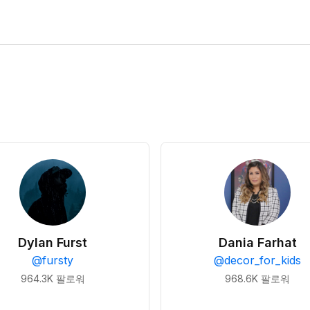
Dylan Furst
Dania Farhat
@
fursty
@
decor_for_kids
964.3K
팔로워
968.6K
팔로워