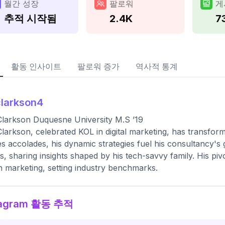
월간 성장
팔로워
게
추적 시작됨
2.4K
7
활동 인사이트
팔로워 증가
역사적 통계
larkson4
larkson Duquesne University M.S ’19
larkson, celebrated KOL in digital marketing, has transfo
s accolades, his dynamic strategies fuel his consultancy'
s, sharing insights shaped by his tech-savvy family. His p
n marketing, setting industry benchmarks.
tagram 활동 추적