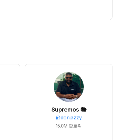
Supremos 🐘
@
donjazzy
15.0M
팔로워