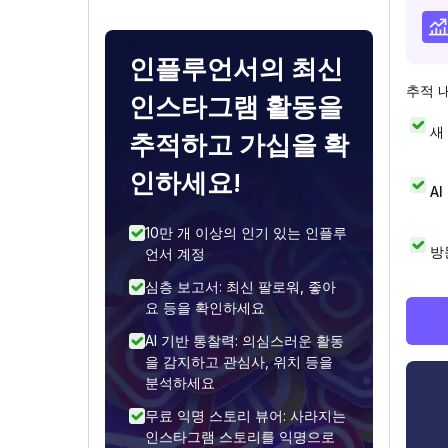
인플루언서의 최신
추적 
인스타그램 활동을
새
추적하고 가십을 확
인하세요!
A
10만 개 이상의 인기 있는 인플루
방
언서 계정
심층 보고서: 최신 팔로워, 좋아
요 등을 확인하세요
AI 기반 통찰력: 의심스러운 활동
을 감지하고 관심사, 위치 등을
분석하세요
무료 익명 스토리 뷰어: 사라지는
인스타그램 스토리를 익명으로