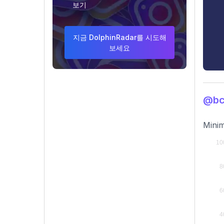
보기
지금 DolphinRadar를 시도해
보세요
@bc
Minim