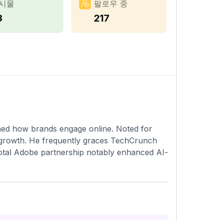
시물
팔로우 중
3
217
rmed how brands engage online. Noted for
s growth. He frequently graces TechCrunch
ivotal Adobe partnership notably enhanced AI-