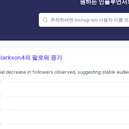
원하는 인플루언서
larkson4의 팔로워 증가
al decrease in followers observed, suggesting stable audien