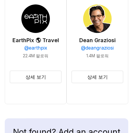
EarthPix 🌎 Travel
Dean Graziosi
@
earthpix
@
deangraziosi
22.4M
팔로워
1.4M
팔로워
상세 보기
상세 보기
Not found? Add an account