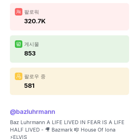
팔로워
320.7K
게시물
853
팔로우 중
581
@
bazluhrmann
Baz Luhrmann A LIFE LIVED IN FEAR IS A LIFE
HALF LIVED - 🎥 Bazmark 🎼 House Of Iona
⚡️ELVIS