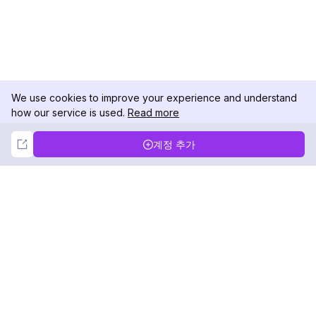
We use cookies to improve your experience and understand
how our service is used.
Read more
Not Now
Accept
계정 추가
DolphinRadar
궁극적인 인스타그램 활동 추적기
팔로우하기