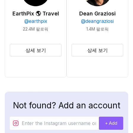
EarthPix 🌎 Travel
Dean Graziosi
@
earthpix
@
deangraziosi
22.4M
팔로워
1.4M
팔로워
상세 보기
상세 보기
Not found? Add an account
+ Add