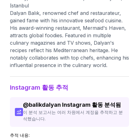
İstanbul
Dalyan Balık, renowned chef and restaurateur,
gained fame with his innovative seafood cuisine.
His award-winning restaurant, Mermaid's Haven,
attracts global foodies. Featured in multiple
culinary magazines and TV shows, Dalyan's
recipes reflect his Mediterranean heritage. He
notably collaborates with top chefs, enhancing his
influential presence in the culinary world.
Instagram 활동 추적
@
balikdalyan
Instagram 활동 분석됨
이 분석 보고서는 여러 차원에서 계정을 추적하고 분
석했습니다.
추적 내용: