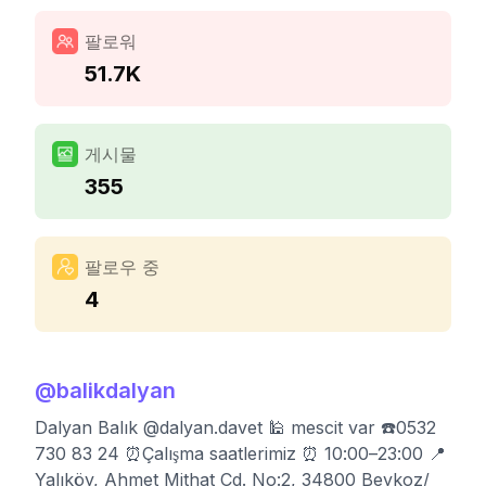
팔로워
51.7K
게시물
355
팔로우 중
4
@
balikdalyan
Dalyan Balık @dalyan.davet 🕌 mescit var ☎️0532
730 83 24 ⏰Çalışma saatlerimiz ⏰ 10:00–23:00 📍
Yalıköy, Ahmet Mithat Cd. No:2, 34800 Beykoz/