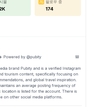
시물
팔로우 중
.2K
174
rld 🌍✈️ Powered by @pubity ⠀⠀⠀⠀⠀⠀⠀⠀⠀⠀⠀ 🎒
ia brand Pubity and is a verified Instagram
nd tourism content, specifically focusing on
mmendations, and global travel inspiration.
 maintains an average posting frequency of
ocation is listed for the account. There is
ce on other social media platforms.