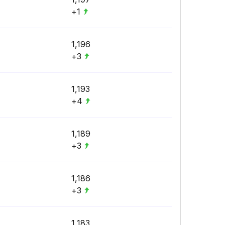
+1
1,196
+3
1,193
+4
1,189
+3
1,186
+3
1,183