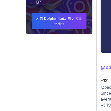
보기
지금 DolphinRadar를 시도해
보세요
@ba
-12
@back
Since
avera
+5,19