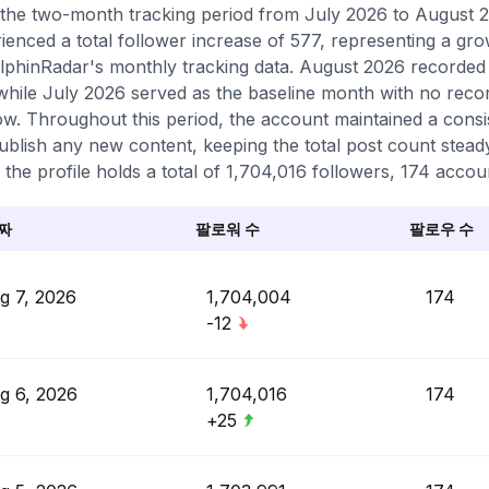
the two-month tracking period from July 2026 to August 2
ienced a total follower increase of 577, representing a gr
lphinRadar's monthly tracking data. August 2026 recorded t
while July 2026 served as the baseline month with no record
w. Throughout this period, the account maintained a consis
ublish any new content, keeping the total post count steady
 the profile holds a total of 1,704,016 followers, 174 accou
짜
팔로워 수
팔로우 수
g 7, 2026
1,704,004
174
-12
g 6, 2026
1,704,016
174
+25