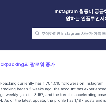
Instagram 활동이 궁
원하는 인플루언서
ckpacking의 팔로워 증가
packing currently has 1,704,016 followers on Instagram, 
 tracking began 2 weeks ago, the account has experienced 
ge weekly gain is +3,157, and the trend is accelerating ba
4. As of the latest update, the profile has 1,197 posts and i