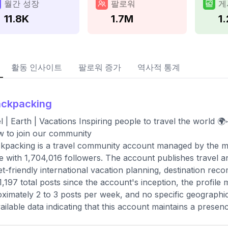
월간 성장
팔로워
게
11.8K
1.7M
1
활동 인사이트
팔로워 증가
역사적 통계
ackpacking
l | Earth | Vacations Inspiring people to travel the wo
w to join our community
packing is a travel community account managed by the med
le with 1,704,016 followers. The account publishes travel a
t-friendly international vacation planning, destination reco
1,197 total posts since the account's inception, the profile
ximately 2 to 3 posts per week, and no specific geographic l
ailable data indicating that this account maintains a presen