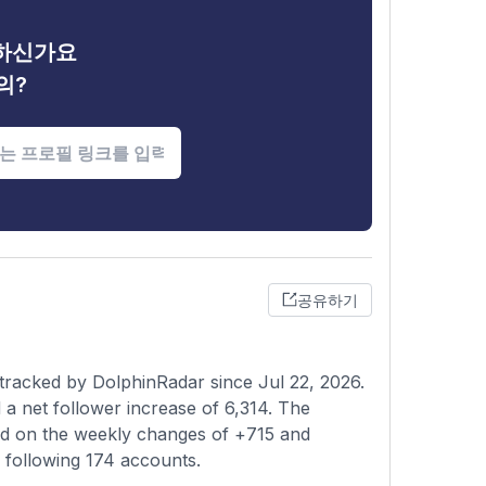
금하신가요
의?
공유하기
tracked by DolphinRadar since Jul 22, 2026.
a net follower increase of 6,314. The
sed on the weekly changes of +715 and
s following 174 accounts.