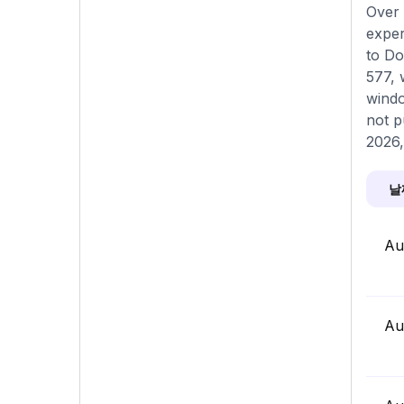
Over 
exper
to Do
577, 
windo
not p
2026,
날
Au
Au