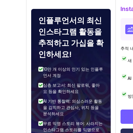
Ins
인플루언서의 최신
인스타그램 활동을
추적하고 가십을 확
추적 
인하세요!
새
10만 개 이상의 인기 있는 인플루
언서 계정
A
심층 보고서: 최신 팔로워, 좋아
요 등을 확인하세요
방
AI 기반 통찰력: 의심스러운 활동
을 감지하고 관심사, 위치 등을
분석하세요
무료 익명 스토리 뷰어: 사라지는
인스타그램 스토리를 익명으로