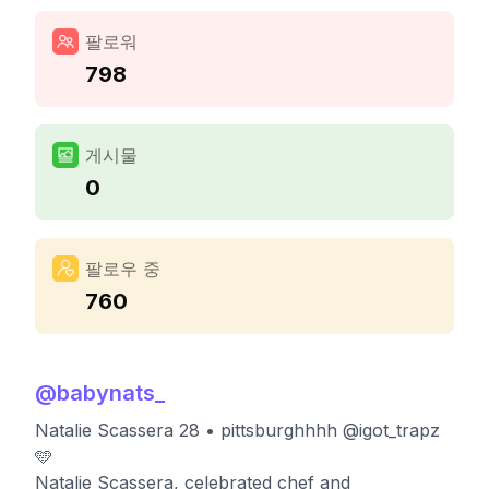
팔로워
798
게시물
0
팔로우 중
760
@
babynats_
Natalie Scassera 28 • pittsburghhhh @igot_trapz
🩵
Natalie Scassera, celebrated chef and