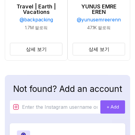
Travel | Earth |
YUNUS EMRE
Vacations
EREN
@
backpacking
@
yunusemreerenn
1.7M
팔로워
47.1K
팔로워
상세 보기
상세 보기
Not found? Add an account
+ Add