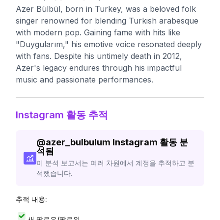
Azer Bülbül, born in Turkey, was a beloved folk
singer renowned for blending Turkish arabesque
with modern pop. Gaining fame with hits like
"Duygularım," his emotive voice resonated deeply
with fans. Despite his untimely death in 2012,
Azer's legacy endures through his impactful
music and passionate performances.
Instagram 활동 추적
@
azer_bulbulum
Instagram 활동 분
석됨
이 분석 보고서는 여러 차원에서 계정을 추적하고 분
석했습니다.
추적 내용:
새 팔로우/팔로워