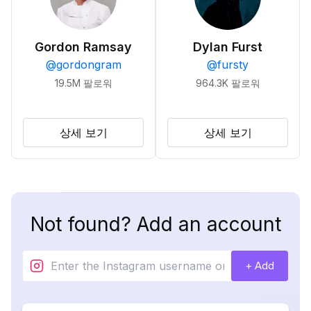
Gordon Ramsay
Dylan Furst
@
gordongram
@
fursty
19.5M
팔로워
964.3K
팔로워
상세 보기
상세 보기
Not found? Add an account
+ Add