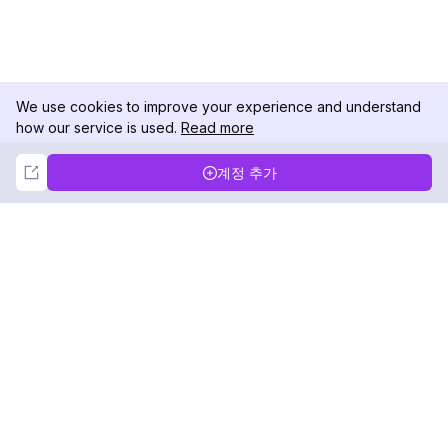
We use cookies to improve your experience and understand
how our service is used.
Read more
Not Now
Accept
계정 추가
DolphinRadar
궁극적인 인스타그램 활동 추적기
팔로우하기