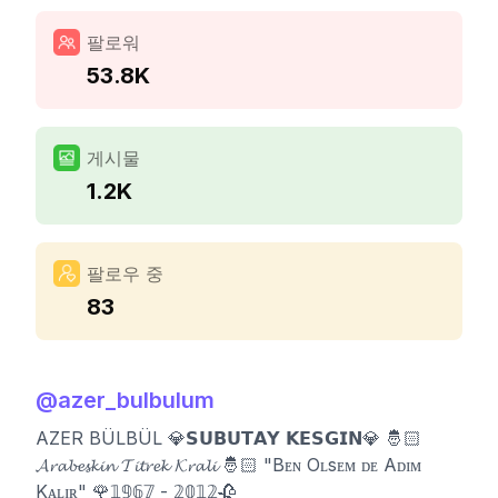
팔로워
53.8K
게시물
1.2K
팔로우 중
83
@
azer_bulbulum
AZER BÜLBÜL 💎𝗦𝗨𝗕𝗨𝗧𝗔𝗬 𝗞𝗘𝗦𝗚𝗜𝗡💎 🤴🏻
𝓐𝓻𝓪𝓫𝓮𝓼𝓴𝓲𝓷 𝓣𝓲𝓽𝓻𝓮𝓴 𝓚𝓻𝓪𝓵𝓲 🤴🏻 "Bᴇɴ Oʟsᴇᴍ ᴅᴇ Aᴅɪᴍ
Kᴀʟɪʀ" 🌹𝟙𝟡𝟞𝟟 - 𝟚𝟘𝟙𝟚🥀