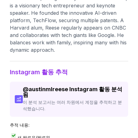
is a visionary tech entrepreneur and keynote
speaker. He founded the innovative AI-driven
platform, TechFlow, securing multiple patents. A
Harvard alum, Reese regularly appears on CNBC
and collaborates with tech giants like Google. He
balances work with family, inspiring many with his
dynamic approach.
Instagram 활동 추적
@
austinmlreese
Instagram 활동 분석
됨
이 분석 보고서는 여러 차원에서 계정을 추적하고 분
석했습니다.
추적 내용:
새 팔로우/팔로워