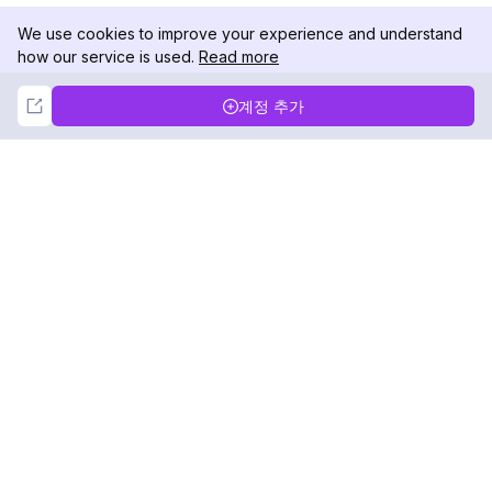
We use cookies to improve your experience and understand
how our service is used.
Read more
Not Now
Accept
계정 추가
DolphinRadar
궁극적인 인스타그램 활동 추적기
팔로우하기
제품
자료
분석 샘플
변경 로그