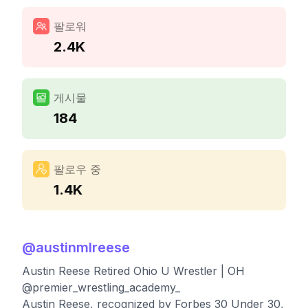
팔로워
2.4K
게시물
184
팔로우 중
1.4K
@
austinmlreese
Austin Reese Retired Ohio U Wrestler | OH
@premier_wrestling_academy_
Austin Reese, recognized by Forbes 30 Under 30,