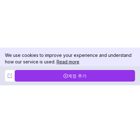
We use cookies to improve your experience and understand
how our service is used.
Read more
Not Now
Accept
계정 추가
DolphinRadar
궁극적인 인스타그램 활동 추적기