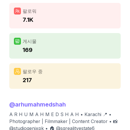
팔로워
7.1K
게시물
169
팔로우 중
217
@
arhumahmedshah
A R H U M A H M E D S H A H • Karachi 📍 •
Photographer | Filmmaker | Content Creator • 📸
@studiogenixpk • 🏠 @sgrealityestate6