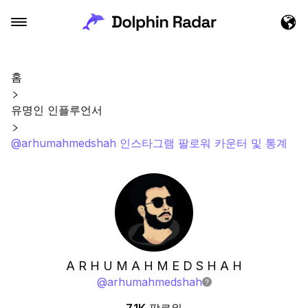
홈
유명인 인플루언서
@arhumahmedshah 인스타그램 팔로워 카운터 및 통계
A R H U M A H M E D S H A H
@
arhumahmedshah