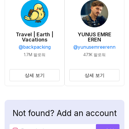
Travel | Earth |
YUNUS EMRE
Vacations
EREN
@
backpacking
@
yunusemreerenn
1.7M
팔로워
47.1K
팔로워
상세 보기
상세 보기
Not found? Add an account