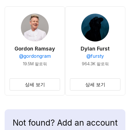
Gordon Ramsay
Dylan Furst
@
gordongram
@
fursty
19.5M
팔로워
964.3K
팔로워
상세 보기
상세 보기
Not found? Add an account