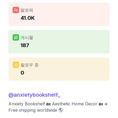
팔로워
41.0K
게시물
187
팔로우 중
0
@
anxietybookshelf_
Anxiety Bookshelf 🏡 Aesthetic Home Decor 🏡 ✈️
Free shipping worldwide 🌎