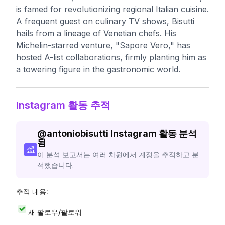
is famed for revolutionizing regional Italian cuisine.
A frequent guest on culinary TV shows, Bisutti
hails from a lineage of Venetian chefs. His
Michelin-starred venture, "Sapore Vero," has
hosted A-list collaborations, firmly planting him as
a towering figure in the gastronomic world.
Instagram 활동 추적
@
antoniobisutti
Instagram 활동 분석
됨
이 분석 보고서는 여러 차원에서 계정을 추적하고 분
석했습니다.
추적 내용:
새 팔로우/팔로워