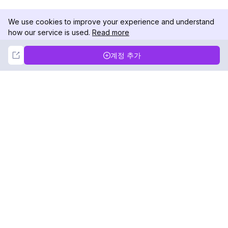
We use cookies to improve your experience and understand
how our service is used.
Read more
Not Now
Accept
계정 추가
DolphinRadar
궁극적인 인스타그램 활동 추적기
팔로우하기
제품
자료
분석 샘플
변경 로그