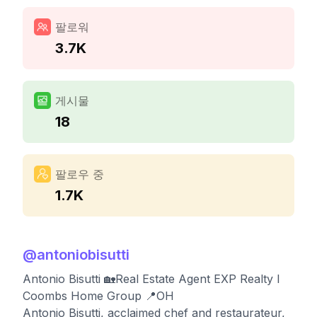
팔로워
3.7K
게시물
18
팔로우 중
1.7K
@
antoniobisutti
Antonio Bisutti 🏡Real Estate Agent EXP Realty l
Coombs Home Group 📍OH
Antonio Bisutti, acclaimed chef and restaurateur,