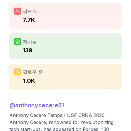
팔로워
7.7K
게시물
139
팔로우 중
1.0K
@
anthonycecere51
Anthony Cecere Tampa I USF CRNA 2026
Anthony Cecere, renowned for revolutionizing
tech start-ups, has appeared on Forbes' "30