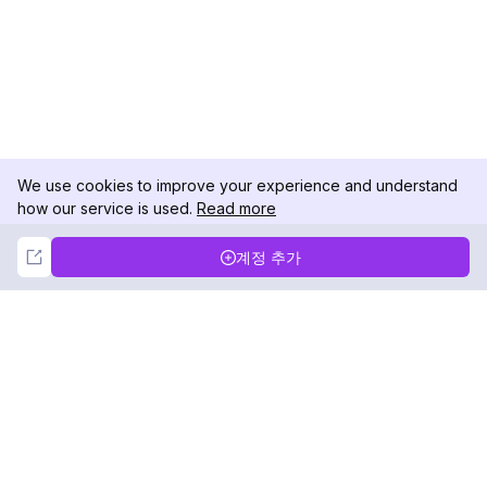
We use cookies to improve your experience and understand
how our service is used.
Read more
Not Now
Accept
계정 추가
DolphinRadar
궁극적인 인스타그램 활동 추적기