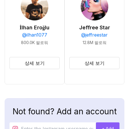
İlhan Eroğlu
Jeffree Star
@
ilhan1077
@
jeffreestar
800.0K
팔로워
12.8M
팔로워
상세 보기
상세 보기
Not found? Add an account
+ Add