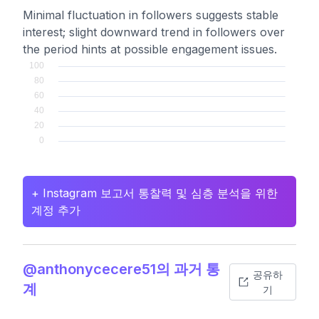
Minimal fluctuation in followers suggests stable
interest; slight downward trend in followers over
the period hints at possible engagement issues.
+ Instagram 보고서 통찰력 및 심층 분석을 위한
계정 추가
@anthonycecere51의 과거 통
공유하
계
기