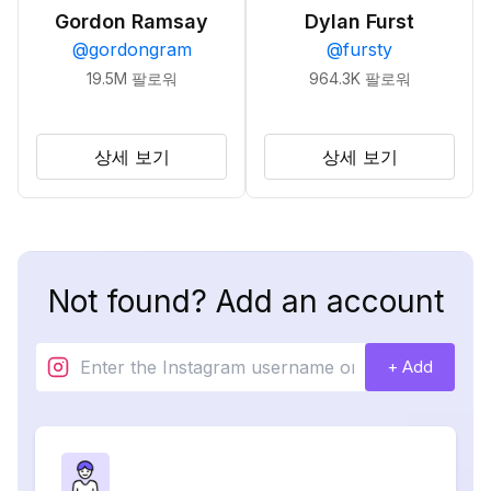
Gordon Ramsay
Dylan Furst
@
gordongram
@
fursty
19.5M
팔로워
964.3K
팔로워
상세 보기
상세 보기
Not found? Add an account
+ Add