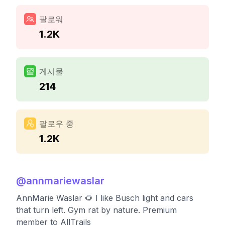
팔로워
1.2K
게시물
214
팔로우 중
1.2K
@
annmariewaslar
AnnMarie Waslar 🌻 I like Busch light and cars
that turn left. Gym rat by nature. Premium
member to AllTrails