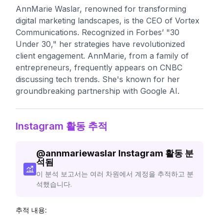
AnnMarie Waslar, renowned for transforming
digital marketing landscapes, is the CEO of Vortex
Communications. Recognized in Forbes’ "30
Under 30," her strategies have revolutionized
client engagement. AnnMarie, from a family of
entrepreneurs, frequently appears on CNBC
discussing tech trends. She's known for her
groundbreaking partnership with Google AI.
Instagram 활동 추적
@
annmariewaslar
Instagram 활동 분
석됨
이 분석 보고서는 여러 차원에서 계정을 추적하고 분
석했습니다.
추적 내용: