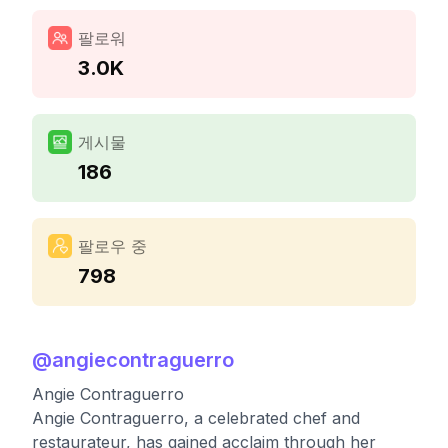
팔로워
3.0K
게시물
186
팔로우 중
798
@
angiecontraguerro
Angie Contraguerro
Angie Contraguerro, a celebrated chef and
restaurateur, has gained acclaim through her