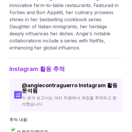
innovative farm-to-table restaurants. Featured in
Forbes and Bon Appétit, her culinary prowess
shines in her bestselling cookbook series.
Daughter of Italian immigrants, her heritage
deeply influences her dishes. Angie's notable
collaborations include a series with Netflix,
enhancing her global influence.
Instagram 활동 추적
@
angiecontraguerro
Instagram 활동
분석됨
이 분석 보고서는 여러 차원에서 계정을 추적하고 분
석했습니다.
추적 내용:
새 팔로우/팔로워