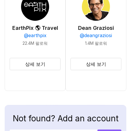
EarthPix 🌎 Travel
Dean Graziosi
@
earthpix
@
deangraziosi
22.4M
팔로워
1.4M
팔로워
상세 보기
상세 보기
Not found? Add an account