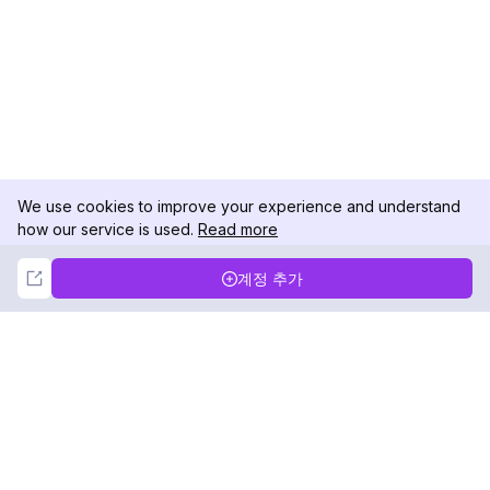
We use cookies to improve your experience and understand
how our service is used.
Read more
Not Now
Accept
계정 추가
DolphinRadar
궁극적인 인스타그램 활동 추적기