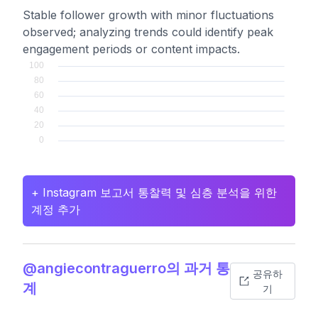
Stable follower growth with minor fluctuations
observed; analyzing trends could identify peak
engagement periods or content impacts.
+ Instagram 보고서 통찰력 및 심층 분석을 위한
계정 추가
@angiecontraguerro의 과거 통
공유하
계
기