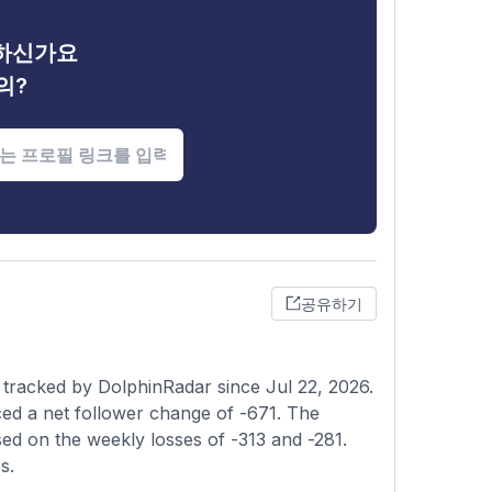
금하신가요
의?
공유하기
 tracked by DolphinRadar since Jul 22, 2026.
ed a net follower change of -671. The
sed on the weekly losses of -313 and -281.
s.