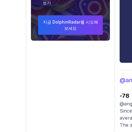
보기
지금 DolphinRadar를 시도해
보세요
@an
-78
@ange
Since
avera
The a