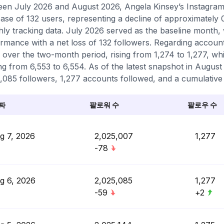
en July 2026 and August 2026, Angela Kinsey’s Instagram p
ase of 132 users, representing a decline of approximately
ly tracking data. July 2026 served as the baseline month,
rmance with a net loss of 132 followers. Regarding account 
 over the two-month period, rising from 1,274 to 1,277, whi
g from 6,553 to 6,554. As of the latest snapshot in August 2
,085 followers, 1,277 accounts followed, and a cumulative 
짜
팔로워 수
팔로우 수
g 7, 2026
2,025,007
1,277
-78
g 6, 2026
2,025,085
1,277
-59
+2