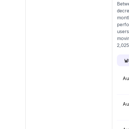
Betwe
decre
month
perfo
users
movin
2,025
날
Au
Au