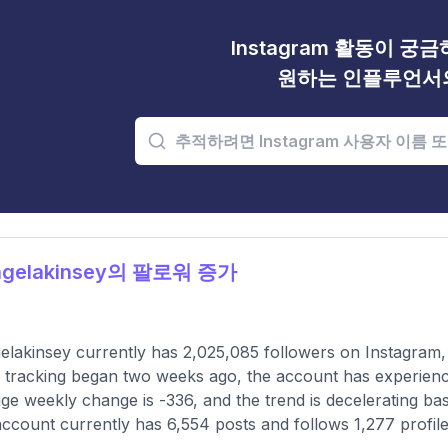
Instagram 활동이 궁
원하는 인플루언서
gelakinsey의 팔로워 증가
lakinsey currently has 2,025,085 followers on Instagram,
 tracking began two weeks ago, the account has experienc
ge weekly change is -336, and the trend is decelerating ba
ccount currently has 6,554 posts and follows 1,277 profile