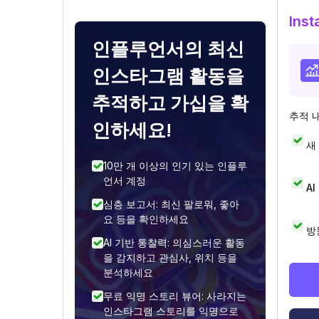
Ins
인플루언서의 최신
인스타그램 활동을
추적하고 가십을 확
추적 
인하세요!
새
10만 개 이상의 인기 있는 인플루
언서 계정
A
심층 보고서: 최신 팔로워, 좋아
요 등을 확인하세요
방
AI 기반 통찰력: 의심스러운 활동
을 감지하고 관심사, 위치 등을
분석하세요
무료 익명 스토리 뷰어: 사라지는
인스타그램 스토리를 익명으로