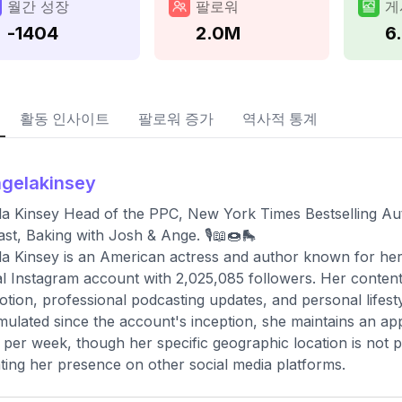
월간 성장
팔로워
게
-1404
2.0M
6
활동 인사이트
팔로워 증가
역사적 통계
gelakinsey
a Kinsey Head of the PPC, New York Times Bestselling Aut
st, Baking with Josh & Ange. 🎙📖🍩🛼
a Kinsey is an American actress and author known for her ro
ial Instagram account with 2,025,085 followers. Her conten
tion, professional podcasting updates, and personal lifest
ulated since the account's inception, she maintains an ap
 per week, though her specific geographic location is not pub
ating her presence on other social media platforms.