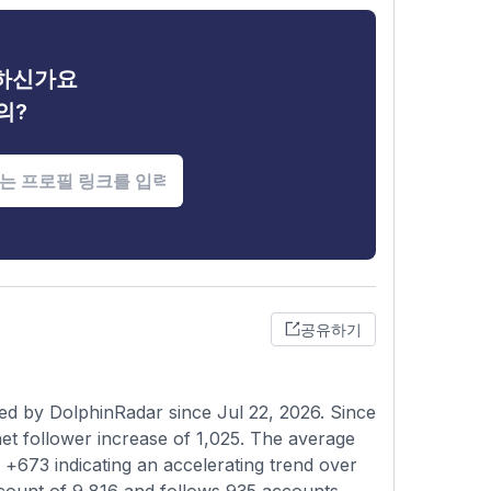
금하신가요
의?
공유하기
ed by DolphinRadar since Jul 22, 2026. Since
t follower increase of 1,025. The average
 +673 indicating an accelerating trend over