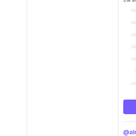
the a
@al