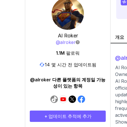
Al Roker
개요
@
alroker
1.1M
팔로워
@
al
14 몇 시간 전 업데이트됨
Al Ro
Owner
@alroker 다른 플랫폼의 계정일 가능
Al Ro
성이 있는 항목
offic
updat
highl
frequ
activ
+ 업데이트 추적에 추가
Show,