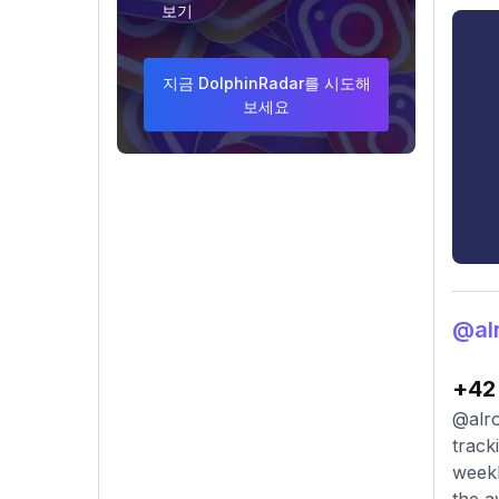
보기
지금 DolphinRadar를 시도해
보세요
@al
+42
@alro
track
weekl