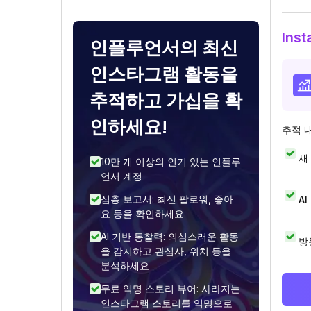
Ins
인플루언서의 최신
인스타그램 활동을
추적하고 가십을 확
인하세요!
추적 
새
10만 개 이상의 인기 있는 인플루
언서 계정
심층 보고서: 최신 팔로워, 좋아
A
요 등을 확인하세요
AI 기반 통찰력: 의심스러운 활동
방
을 감지하고 관심사, 위치 등을
분석하세요
무료 익명 스토리 뷰어: 사라지는
인스타그램 스토리를 익명으로