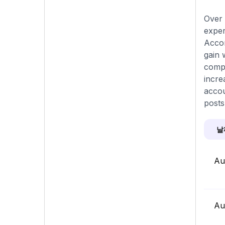
Over 
exper
Accor
gain 
compa
incre
accou
posts
날
Au
Au