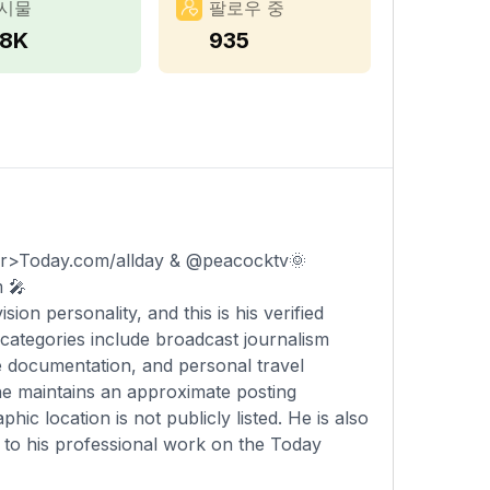
시물
팔로우 중
.8K
935
er>Today.com/allday & @peacocktv🌞
 🎤
ion personality, and this is his verified
 categories include broadcast journalism
le documentation, and personal travel
 he maintains an approximate posting
ic location is not publicly listed. He is also
rs to his professional work on the Today