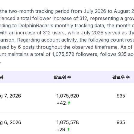
the two-month tracking period from July 2026 to August 20
ienced a total follower increase of 312, representing a gr
ding to DolphinRadar's monthly tracking data, the month 
with an increase of 312 users, while July 2026 served as th
rison. Regarding account activity, the following count ros
ased by 6 posts throughout the observed timeframe. As of t
nt maintains a total of 1,075,578 followers, follows 935 ac
.
짜
팔로워 수
팔로우 수
g 7, 2026
1,075,620
935
+42
g 6, 2026
1,075,578
935
+29