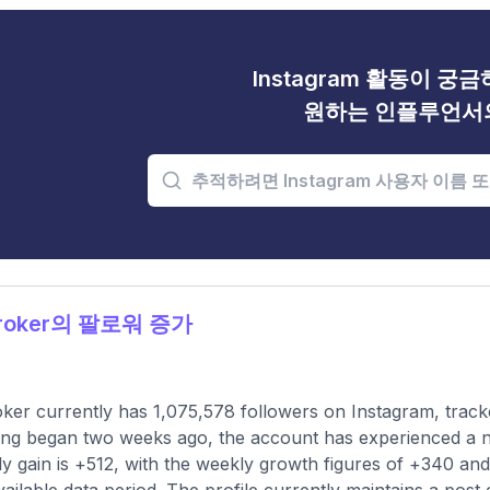
Instagram 활동이 궁
원하는 인플루언서
roker의 팔로워 증가
ker currently has 1,075,578 followers on Instagram, track
ing began two weeks ago, the account has experienced a ne
y gain is +512, with the weekly growth figures of +340 and