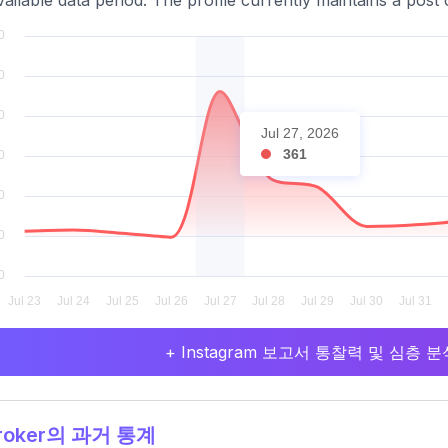
vailable data period. The profile currently maintains a pos
Jul 27, 2026
361
+ Instagram 보고서 통찰력 및 심층
roker의 과거 통계