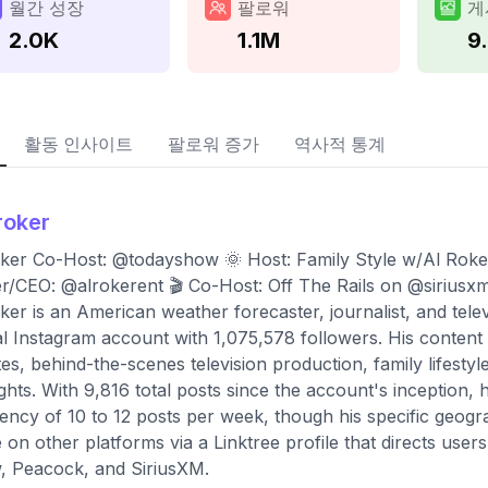
월간 성장
팔로워
게
2.0K
1.1M
9
활동 인사이트
팔로워 증가
역사적 통계
roker
ker Co-Host: @todayshow 🌞 Host: Family Style w/Al Rok
/CEO: @alrokerent 🎬 Co-Host: Off The Rails on @siriusxm
ker is an American weather forecaster, journalist, and televis
ial Instagram account with 1,075,578 followers. His content
es, behind-the-scenes television production, family lifesty
ights. With 9,816 total posts since the account's inception,
ency of 10 to 12 posts per week, though his specific geograph
e on other platforms via a Linktree profile that directs use
 Peacock, and SiriusXM.