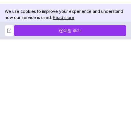
We use cookies to improve your experience and understand
how our service is used.
Read more
Not Now
Accept
계정 추가
DolphinRadar
궁극적인 인스타그램 활동 추적기
팔로우하기
제품
자료
분석 샘플
변경 로그