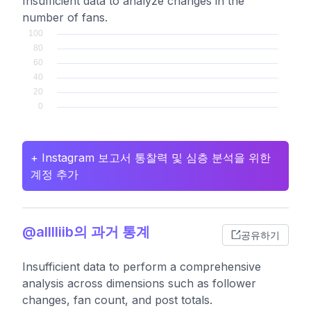
Insufficient data to analyze changes in the
number of fans.
+ Instagram 보고서 통찰력 및 심층 분석을 위한
계정 추가
@alllliib의 과거 통계
공유하기
Insufficient data to perform a comprehensive
analysis across dimensions such as follower
changes, fan count, and post totals.