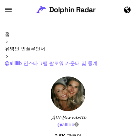
홈
유명인 인플루언서
@alllliib 인스타그램 팔로워 카운터 및 통계
𝓐𝓵𝓵𝓲 𝓑𝓮𝓷𝓮𝓭𝓮𝓽𝓽𝓲
@
alllliib