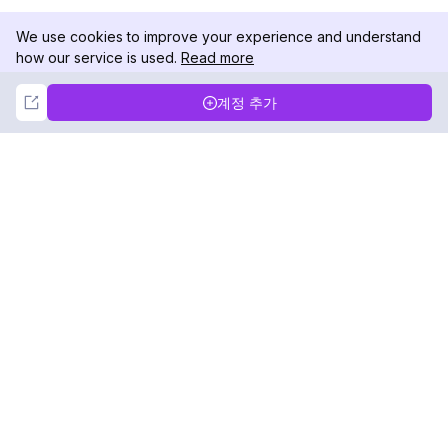
We use cookies to improve your experience and understand
how our service is used.
Read more
Not Now
Accept
계정 추가
DolphinRadar
궁극적인 인스타그램 활동 추적기
팔로우하기
제품
자료
분석 샘플
변경 로그