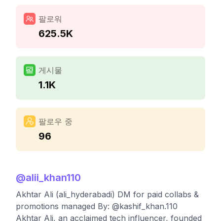
팔로워
625.5K
게시물
1.1K
팔로우 중
96
@
alii_khan110
Akhtar Ali (ali_hyderabadi) DM for paid collabs &
promotions managed By: @kashif_khan.110
Akhtar Ali, an acclaimed tech influencer, founded