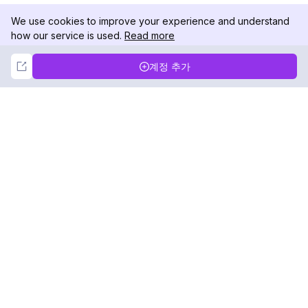
We use cookies to improve your experience and understand
how our service is used.
Read more
Not Now
Accept
계정 추가
DolphinRadar
궁극적인 인스타그램 활동 추적기
팔로우하기
제품
자료
분석 샘플
변경 로그