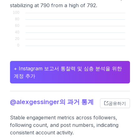
stabilizing at 790 from a high of 792.
+ Instagram 보고서 통찰력 및 심층 분석을 위한
계정 추가
@alexgessinger의 과거 통계
공유하기
Stable engagement metrics across followers,
following count, and post numbers, indicating
consistent account activity.