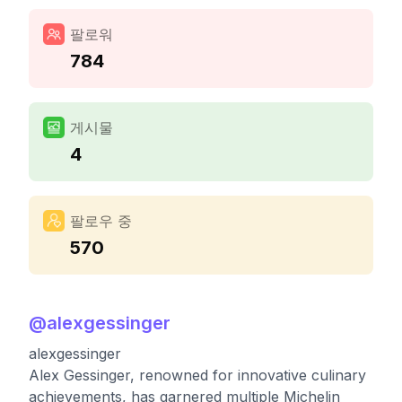
팔로워
784
게시물
4
팔로우 중
570
@
alexgessinger
alexgessinger
Alex Gessinger, renowned for innovative culinary
achievements, has garnered multiple Michelin