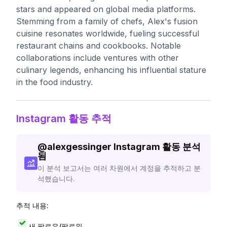
stars and appeared on global media platforms.
Stemming from a family of chefs, Alex's fusion
cuisine resonates worldwide, fueling successful
restaurant chains and cookbooks. Notable
collaborations include ventures with other
culinary legends, enhancing his influential stature
in the food industry.
Instagram 활동 추적
@
alexgessinger
Instagram 활동 분석
됨
이 분석 보고서는 여러 차원에서 계정을 추적하고 분
석했습니다.
추적 내용:
새 팔로우/팔로워