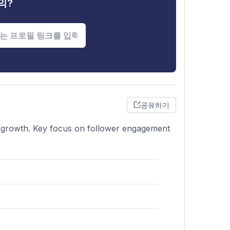
의?
공유하기
nt growth. Key focus on follower engagement