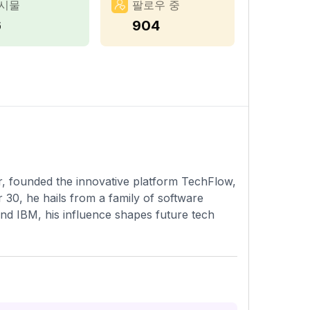
시물
팔로우 중
6
904
r, founded the innovative platform TechFlow,
 30, he hails from a family of software
nd IBM, his influence shapes future tech