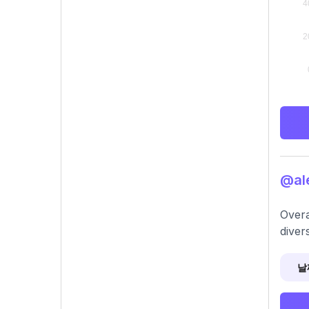
@al
Overa
diver
날