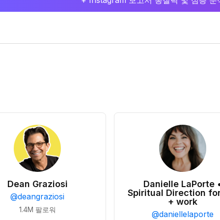
+ Instagram 보고서 통찰력 및 심층
Dean Graziosi
Danielle LaPorte 
Spiritual Direction for
@
deangraziosi
+ work
1.4M
팔로워
@
daniellelaporte