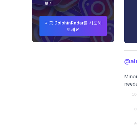
보기
지금 DolphinRadar를 시도해
보세요
@al
Minor
need