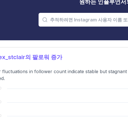
원하는 인플루언서
ex_stclair의 팔로워 증가
 fluctuations in follower count indicate stable but stagna
ed.