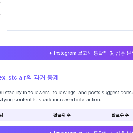
+ Instagram 보고서 통찰력 및 심층
ex_stclair의 과거 통계
ll stability in followers, followings, and posts suggest consi
sifying content to spark increased interaction.
짜
팔로워 수
팔로우 수