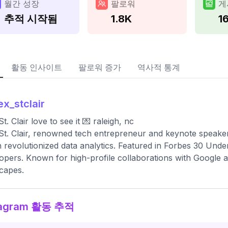
월간 성장
팔로워
게
추적 시작됨
1.8K
1
활동 인사이트
팔로워 증가
역사적 통계
ex_stclair
t. Clair love to see it 💌 raleigh, nc
St. Clair, renowned tech entrepreneur and keynote speake
 revolutionized data analytics. Featured in Forbes 30 Under
opers. Known for high-profile collaborations with Google a
capes.
tagram 활동 추적