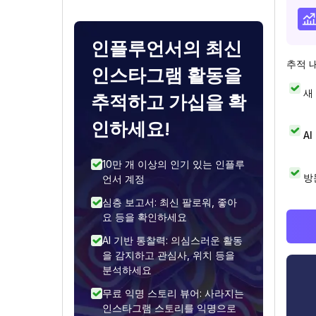
인플루언서의 최신
추적 
인스타그램 활동을
새
추적하고 가십을 확
인하세요!
A
10만 개 이상의 인기 있는 인플루
방
언서 계정
심층 보고서: 최신 팔로워, 좋아
요 등을 확인하세요
AI 기반 통찰력: 의심스러운 활동
을 감지하고 관심사, 위치 등을
분석하세요
무료 익명 스토리 뷰어: 사라지는
인스타그램 스토리를 익명으로