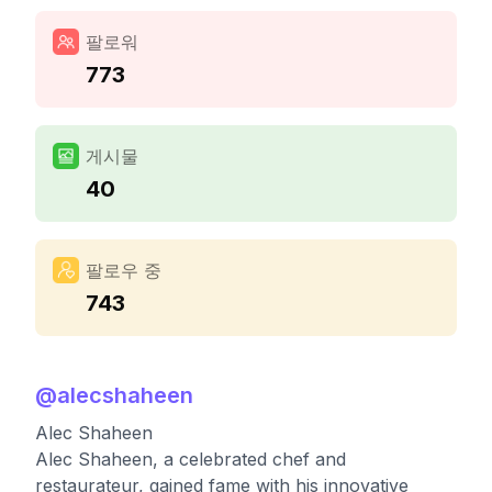
팔로워
773
게시물
40
팔로우 중
743
@
alecshaheen
Alec Shaheen
Alec Shaheen, a celebrated chef and
restaurateur, gained fame with his innovative