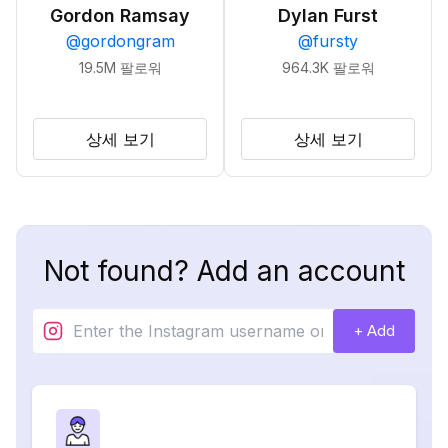
Gordon Ramsay
Dylan Furst
@
gordongram
@
fursty
19.5M
팔로워
964.3K
팔로워
상세 보기
상세 보기
Not found? Add an account
+ Add