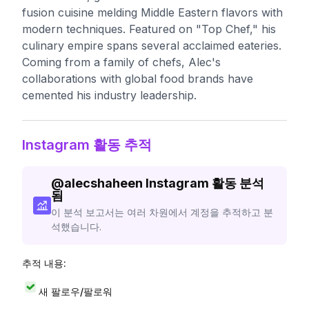
fusion cuisine melding Middle Eastern flavors with
modern techniques. Featured on "Top Chef," his
culinary empire spans several acclaimed eateries.
Coming from a family of chefs, Alec's
collaborations with global food brands have
cemented his industry leadership.
Instagram 활동 추적
@
alecshaheen
Instagram 활동 분석
됨
이 분석 보고서는 여러 차원에서 계정을 추적하고 분
석했습니다.
추적 내용:
새 팔로우/팔로워