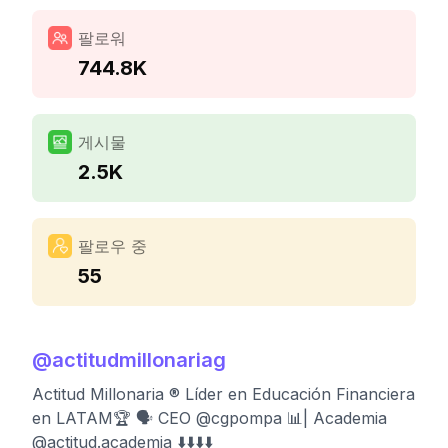
팔로워
744.8K
게시물
2.5K
팔로우 중
55
@
actitudmillonariag
Actitud Millonaria ® Líder en Educación Financiera
en LATAM🏆 🗣 CEO @cgpompa 📊| Academia
@actitud.academia ⬇️⬇️⬇️⬇️