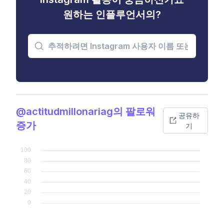
원하는 인플루언서의?
@actitudmillonariag의 팔로워
공유하
증가
기