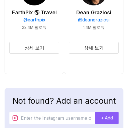
EarthPix 🌎 Travel
Dean Graziosi
@
earthpix
@
deangraziosi
22.4M
팔로워
1.4M
팔로워
상세 보기
상세 보기
Not found? Add an account
+ Add