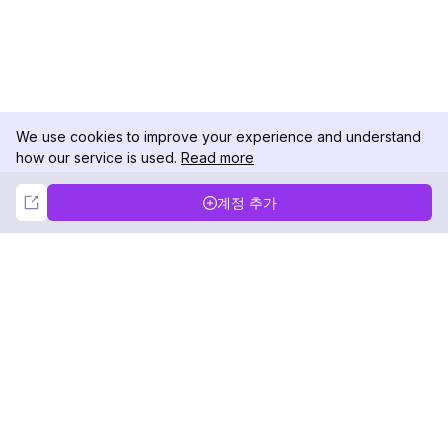
We use cookies to improve your experience and understand
how our service is used.
Read more
Not Now
Accept
계정 추가
DolphinRadar
궁극적인 인스타그램 활동 추적기
팔로우하기