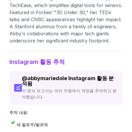
TechEase, which simplifies digital tools for seniors.
Featured in Forbes’ "30 Under 30," her TEDx
talks and CNBC appearances highlight her impact.
A Stanford alumnus from a family of engineers,
Abby's collaborations with major tech giants
underscore her significant industry footprint.
Instagram 활동 추적
@
abbymariedole
Instagram 활동 분
석됨
이 분석 보고서는 여러 차원에서 계정을 추적하고 분
석했습니다.
추적 내용:
새 팔로우/팔로워