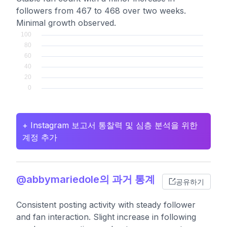
followers from 467 to 468 over two weeks.
Minimal growth observed.
+ Instagram 보고서 통찰력 및 심층 분석을 위한
계정 추가
@abbymariedole의 과거 통계
공유하기
Consistent posting activity with steady follower
and fan interaction. Slight increase in following