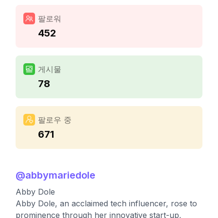
팔로워
452
게시물
78
팔로우 중
671
@
abbymariedole
Abby Dole
Abby Dole, an acclaimed tech influencer, rose to
prominence through her innovative start-up,