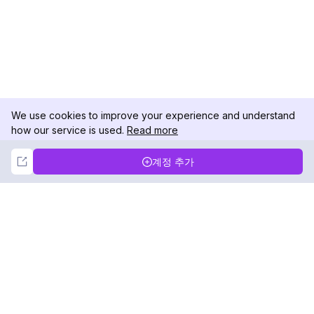
We use cookies to improve your experience and understand
how our service is used.
Read more
Not Now
Accept
계정 추가
DolphinRadar
궁극적인 인스타그램 활동 추적기