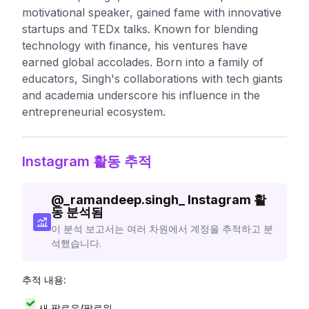
motivational speaker, gained fame with innovative
startups and TEDx talks. Known for blending
technology with finance, his ventures have
earned global accolades. Born into a family of
educators, Singh's collaborations with tech giants
and academia underscore his influence in the
entrepreneurial ecosystem.
Instagram 활동 추적
@
_ramandeep.singh_
Instagram 활
동 분석됨
이 분석 보고서는 여러 차원에서 계정을 추적하고 분
석했습니다.
추적 내용:
새 팔로우/팔로워