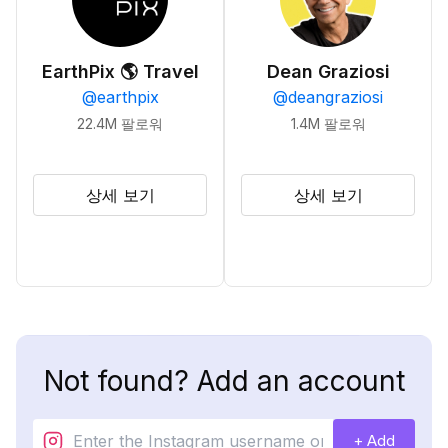
EarthPix 🌎 Travel
Dean Graziosi
@
earthpix
@
deangraziosi
22.4M
팔로워
1.4M
팔로워
상세 보기
상세 보기
Not found? Add an account
+ Add