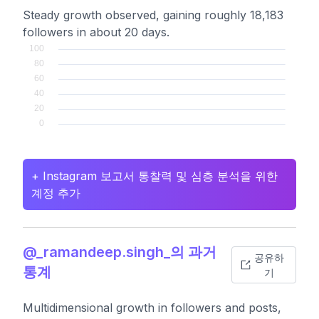
Steady growth observed, gaining roughly 18,183
followers in about 20 days.
+ Instagram 보고서 통찰력 및 심층 분석을 위한
계정 추가
@_ramandeep.singh_의 과거
공유하
통계
기
Multidimensional growth in followers and posts,