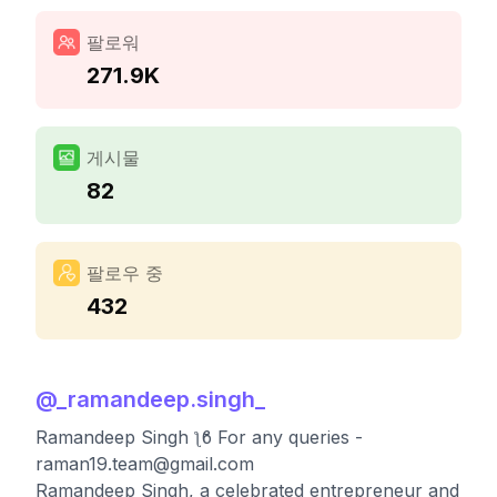
팔로워
271.9K
게시물
82
팔로우 중
432
@
_ramandeep.singh_
Ramandeep Singh ƪϐ For any queries -
raman19.team@gmail.com
Ramandeep Singh, a celebrated entrepreneur and