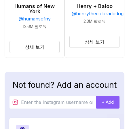
Humans of New
Henry + Baloo
York
@
henrythecoloradodog
@
humansofny
2.3M
팔로워
12.6M
팔로워
상세 보기
상세 보기
Not found? Add an account
+ Add