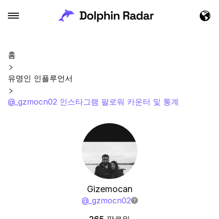
홈
유명인 인플루언서
@_gzmocn02 인스타그램 팔로워 카운터 및 통계
Gizemocan
@
_gzmocn02