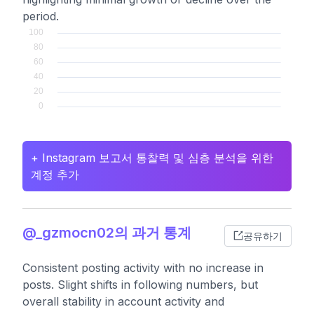
period.
+ Instagram 보고서 통찰력 및 심층 분석을 위한
계정 추가
@_gzmocn02의 과거 통계
공유하기
Consistent posting activity with no increase in
posts. Slight shifts in following numbers, but
overall stability in account activity and