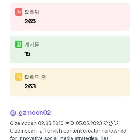
팔로워
265
게시물
15
팔로우 중
263
@
_gzmocn02
Gizemocan 02.03.2019 ❤🧿 05.05.2023 🤍💍💒
Gizemocan, a Turkish content creator renowned
for innovative social media strategies, has