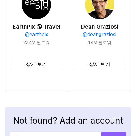
EarthPix 🌎 Travel
Dean Graziosi
@
earthpix
@
deangraziosi
22.4M
팔로워
1.4M
팔로워
상세 보기
상세 보기
Not found? Add an account