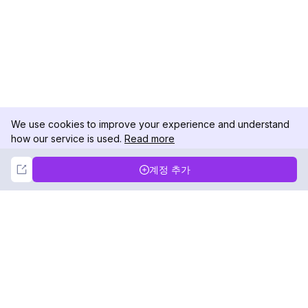
We use cookies to improve your experience and understand
how our service is used.
Read more
Not Now
Accept
계정 추가
DolphinRadar
궁극적인 인스타그램 활동 추적기