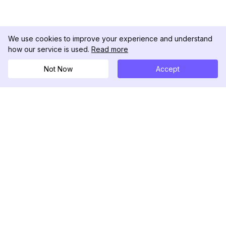
We use cookies to improve your experience and understand
how our service is used.
Read more
Not Now
Accept
DolphinRadar
궁극적인 인스타그램 활동 추적기
팔로우하기
제품
자료