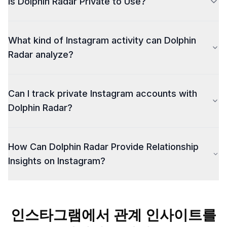
Is Dolphin Radar Private to Use?
Instagram activity, helping you uncover hidden
patterns, secret connections, and potential red flags
Yes, Dolphin Radar ensures complete privacy. You
like late-night likes or new follows. This gives you the
What kind of Instagram activity can Dolphin
don’t need to log in to Instagram or provide any
insights you need to understand what's going on
personal information, allowing you to explore
behind the scenes.
Radar analyze?
Instagram activity securely and discreetly.
Dolphin Radar analyzes a variety of Instagram
Can I track private Instagram accounts with
activities, including likes, follows, unfollows,
comments, and other interactions. This can help you
Dolphin Radar?
gain insights into relationship dynamics and social
connections.
How Can Dolphin Radar Provide Relationship
Insights on Instagram?
Dolphin Radar helps you explore Instagram
interactions such as likes, new follows, and other
인스타그램에서 관계 인사이트를
connection changes. By analyzing these activities, you
can gain a clearer understanding of relationship