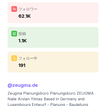
フォロワー
62.1K
投稿
1.1K
フォロー中
191
@
zeugma.de
Zeugma Planungsbüro Planungsbüro ZEUGMA
Naile Arslan Yilmaz Based in Germany and
Luxembourg Entwurf - Planung - Bauleitung