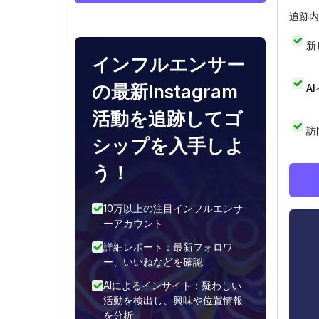
追跡内
新
インフルエンサー
の最新Instagram
A
活動を追跡してゴ
訪
シップを入手しよ
う！
10万以上の注目インフルエンサ
ーアカウント
詳細レポート：最新フォロワ
ー、いいねなどを確認
AIによるインサイト：疑わしい
活動を検出し、興味や位置情報
を分析