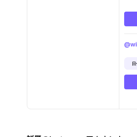
@wi
日