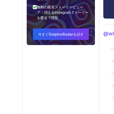
無料の匿名ストーリービュー
ア：消えるInstagramストーリー
を匿名で閲覧
@wi
今すぐDolphinRadarを試す